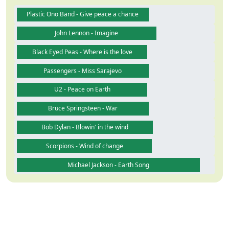
Plastic Ono Band - Give peace a chance
John Lennon - Imagine
Black Eyed Peas - Where is the love
Passengers - Miss Sarajevo
U2 - Peace on Earth
Bruce Springsteen - War
Bob Dylan - Blowin' in the wind
Scorpions - Wind of change
Michael Jackson - Earth Song