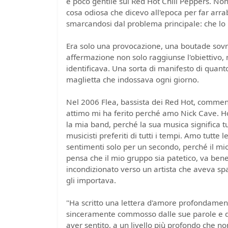
e poco gentile sui Red Hot Chili Peppers. Non c
cosa odiosa che dicevo all'epoca per far arrab
smarcandosi dal problema principale: che lo
Era solo una provocazione, una boutade sovra
affermazione non solo raggiunse l'obiettivo,
identificava. Una sorta di manifesto di quanto
maglietta che indossava ogni giorno.
Nel 2006 Flea, bassista dei Red Hot, commen
attimo mi ha ferito perché amo Nick Cave. Ho 
la mia band, perché la sua musica significa t
musicisti preferiti di tutti i tempi. Amo tutte
sentimenti solo per un secondo, perché il mio
pensa che il mio gruppo sia patetico, va bene
incondizionato verso un artista che aveva sp
gli importava.
"Ha scritto una lettera d'amore profondament
sinceramente commosso dalle sue parole e di
aver sentito, a un livello più profondo che 