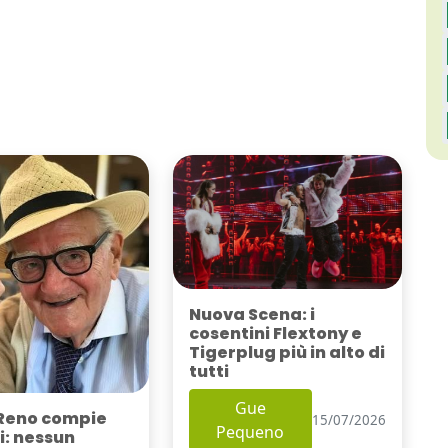
Nuova Scena: i
cosentini Flextony e
Tigerplug più in alto di
tutti
Gue
Reno compie
15/07/2026
Pequeno
i: nessun