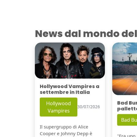
News dal mondo del
Hollywood Vampires a
settembre in Italia
Bad Bu
Hollywood
30/07/2026
pallett
Vampires
Bad B
Il supergruppo di Alice
Cooper e Johnny Depp è
"Era uno 