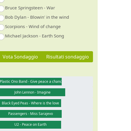
Bruce Springsteen - War
Bob Dylan - Blowin' in the wind
Scorpions - Wind of change
Michael Jackson - Earth Song
Vota Sondaggio
Risultati sondaggio
Plastic Ono Band - Give peace a chance
John Lennon - Imagine
Black Eyed Peas - Where is the love
Passengers - Miss Sarajevo
U2 - Peace on Earth