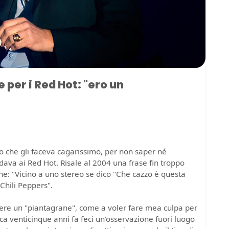
 per i Red Hot: "ero un
o che gli faceva cagarissimo, per non saper né
dava ai Red Hot. Risale al 2004 una frase fin troppo
one: "Vicino a uno stereo se dico "Che cazzo è questa
Chili Peppers".
ere un "piantagrane", come a voler fare mea culpa per
ca venticinque anni fa feci un'osservazione fuori luogo