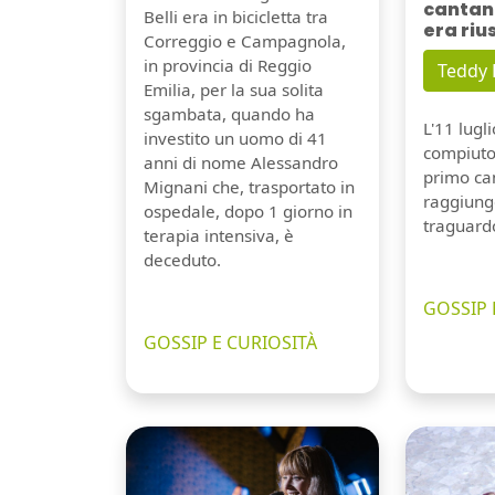
cantant
Belli era in bicicletta tra
era riu
Correggio e Campagnola,
in provincia di Reggio
Teddy
Emilia, per la sua solita
sgambata, quando ha
L'11 lugl
investito un uomo di 41
compiuto 
anni di nome Alessandro
primo can
Mignani che, trasportato in
raggiung
ospedale, dopo 1 giorno in
traguard
terapia intensiva, è
deceduto.
GOSSIP 
GOSSIP E CURIOSITÀ