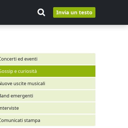
Invia un testo
Concerti ed eventi
Gossip e curiosità
Nuove uscite musicali
Band emergenti
Interviste
Comunicati stampa