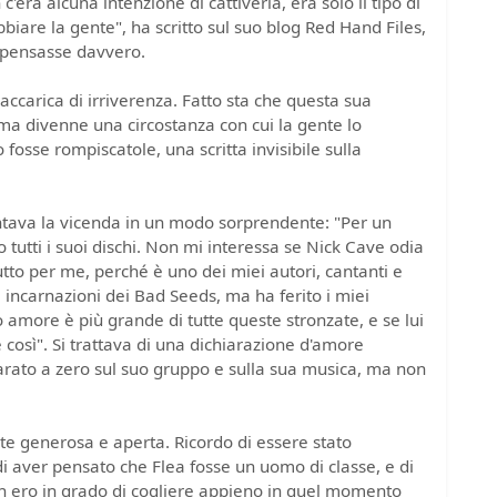
'era alcuna intenzione di cattiveria, era solo il tipo di
biare la gente", ha scritto sul suo blog Red Hand Files,
 pensasse davvero.
ccarica di irriverenza. Fatto sta che questa sua
 ma divenne una circostanza con cui la gente lo
 fosse rompiscatole, una scritta invisibile sulla
tava la vicenda in un modo sorprendente: "Per un
tutti i suoi dischi. Non mi interessa se Nick Cave odia
utto per me, perché è uno dei miei autori, cantanti e
 le incarnazioni dei Bad Seeds, ma ha ferito i miei
 amore è più grande di tutte queste stronzate, e se lui
 così". Si trattava di una dichiarazione d'amore
arato a zero sul suo gruppo e sulla sua musica, ma non
e generosa e aperta. Ricordo di essere stato
 aver pensato che Flea fosse un uomo di classe, e di
non ero in grado di cogliere appieno in quel momento