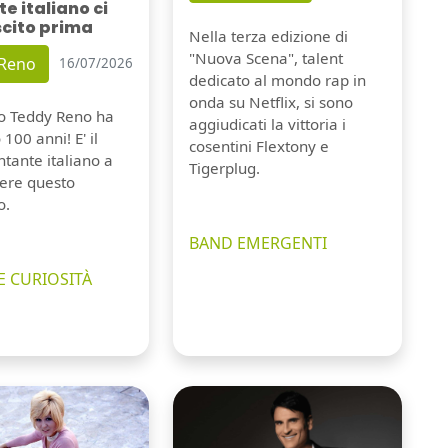
e italiano ci
scito prima
Nella terza edizione di
"Nuova Scena", talent
 Reno
16/07/2026
dedicato al mondo rap in
onda su Netflix, si sono
io Teddy Reno ha
aggiudicati la vittoria i
100 anni! E' il
cosentini Flextony e
tante italiano a
Tigerplug.
ere questo
o.
BAND EMERGENTI
E CURIOSITÀ