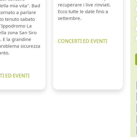
recuperare i live rinviati.
della mia vita". Bad
Ecco tutte le date fino a
tornato a parlare
settembre.
to tenuto sabato
ll'Ippodromo La
lla zona San Siro
. E la grandine
CONCERTI ED EVENTI
 problema sicurezza
anto.
I ED EVENTI