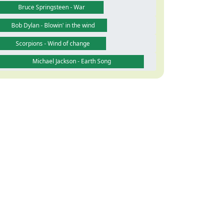
Bruce Springsteen - War
Bob Dylan - Blowin' in the wind
Scorpions - Wind of change
Michael Jackson - Earth Song