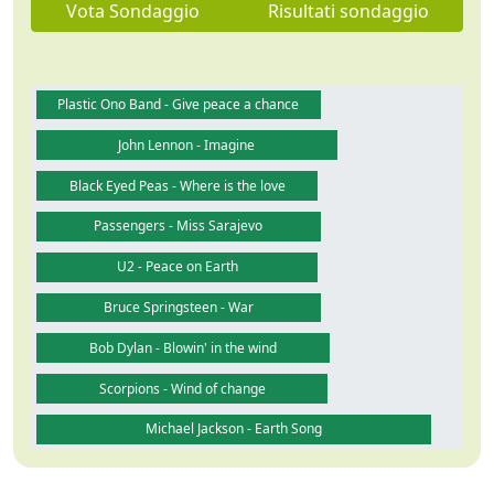
Vota Sondaggio
Risultati sondaggio
Plastic Ono Band - Give peace a chance
John Lennon - Imagine
Black Eyed Peas - Where is the love
Passengers - Miss Sarajevo
U2 - Peace on Earth
Bruce Springsteen - War
Bob Dylan - Blowin' in the wind
Scorpions - Wind of change
Michael Jackson - Earth Song