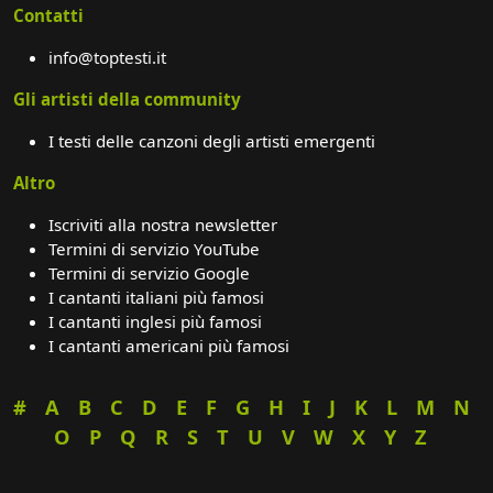
Contatti
info@toptesti.it
Gli artisti della community
I testi delle canzoni degli artisti emergenti
Altro
Iscriviti alla nostra newsletter
Termini di servizio YouTube
Termini di servizio Google
I cantanti italiani più famosi
I cantanti inglesi più famosi
I cantanti americani più famosi
#
A
B
C
D
E
F
G
H
I
J
K
L
M
N
O
P
Q
R
S
T
U
V
W
X
Y
Z