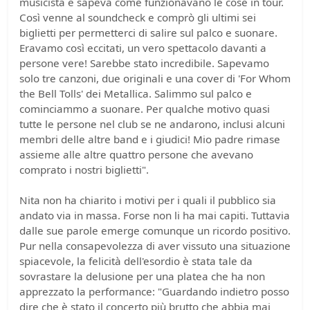
musicista e sapeva come funzionavano le cose in tour.
Così venne al soundcheck e comprò gli ultimi sei
biglietti per permetterci di salire sul palco e suonare.
Eravamo così eccitati, un vero spettacolo davanti a
persone vere! Sarebbe stato incredibile. Sapevamo
solo tre canzoni, due originali e una cover di 'For Whom
the Bell Tolls' dei Metallica. Salimmo sul palco e
cominciammo a suonare. Per qualche motivo quasi
tutte le persone nel club se ne andarono, inclusi alcuni
membri delle altre band e i giudici! Mio padre rimase
assieme alle altre quattro persone che avevano
comprato i nostri biglietti".
Nita non ha chiarito i motivi per i quali il pubblico sia
andato via in massa. Forse non li ha mai capiti. Tuttavia
dalle sue parole emerge comunque un ricordo positivo.
Pur nella consapevolezza di aver vissuto una situazione
spiacevole, la felicità dell'esordio è stata tale da
sovrastare la delusione per una platea che ha non
apprezzato la performance: "Guardando indietro posso
dire che è stato il concerto più brutto che abbia mai