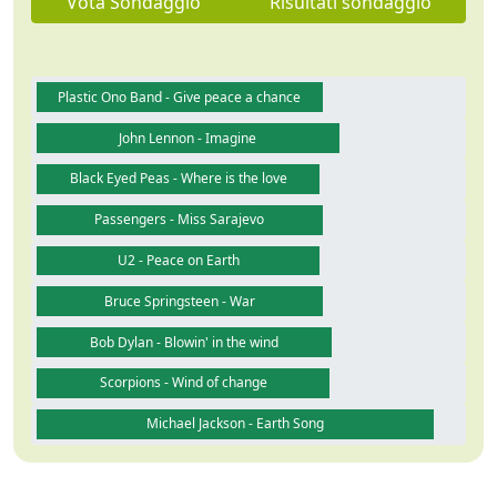
Vota Sondaggio
Risultati sondaggio
Plastic Ono Band - Give peace a chance
John Lennon - Imagine
Black Eyed Peas - Where is the love
Passengers - Miss Sarajevo
U2 - Peace on Earth
Bruce Springsteen - War
Bob Dylan - Blowin' in the wind
Scorpions - Wind of change
Michael Jackson - Earth Song