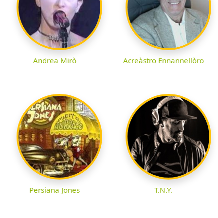
Andrea Mirò
Acreàstro Ennannellòro
Persiana Jones
T.N.Y.