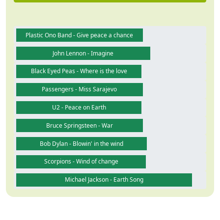
Plastic Ono Band - Give peace a chance
John Lennon - Imagine
Black Eyed Peas - Where is the love
Passengers - Miss Sarajevo
U2 - Peace on Earth
Bruce Springsteen - War
Bob Dylan - Blowin' in the wind
Scorpions - Wind of change
Michael Jackson - Earth Song