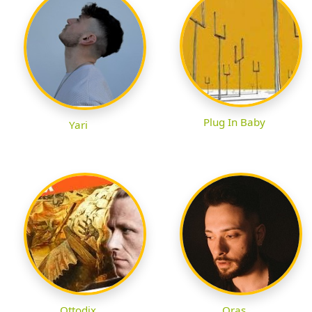
Plug In Baby
Yari
Ottodix
Oras