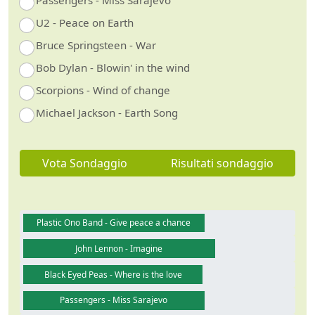
U2 - Peace on Earth
Bruce Springsteen - War
Bob Dylan - Blowin' in the wind
Scorpions - Wind of change
Michael Jackson - Earth Song
Vota Sondaggio
Risultati sondaggio
Plastic Ono Band - Give peace a chance
John Lennon - Imagine
Guarda video
Black Eyed Peas - Where is the love
Passengers - Miss Sarajevo