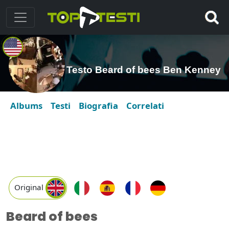
Testo Beard of bees Ben Kenney
Albums
Testi
Biografia
Correlati
Original
Beard of bees