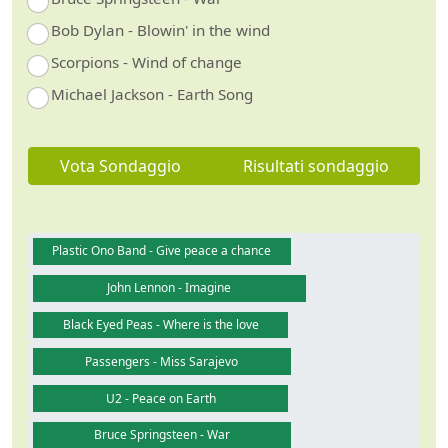
Bob Dylan - Blowin' in the wind
Scorpions - Wind of change
Michael Jackson - Earth Song
Vota Sondaggio
Risultati sondaggio
Plastic Ono Band - Give peace a chance
John Lennon - Imagine
Black Eyed Peas - Where is the love
Passengers - Miss Sarajevo
U2 - Peace on Earth
Bruce Springsteen - War