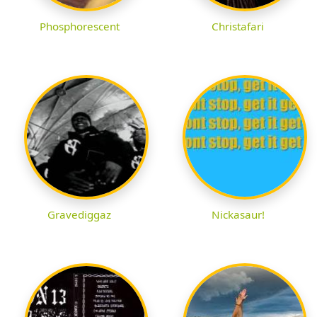
Phosphorescent
Christafari
Gravediggaz
Nickasaur!