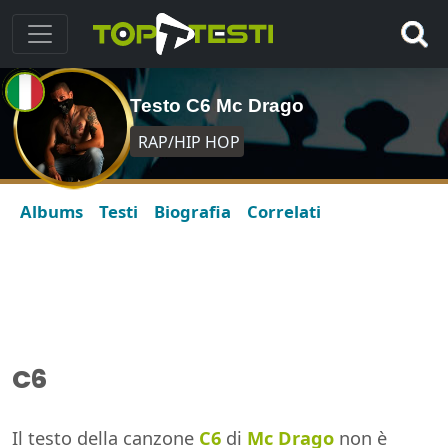
Testo C6 Mc Drago
RAP/HIP HOP
Albums
Testi
Biografia
Correlati
C6
Il testo della canzone
C6
di
Mc Drago
non è