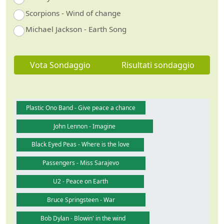
Scorpions - Wind of change
Michael Jackson - Earth Song
Vota Sondaggio
Risultati sondaggio
Plastic Ono Band - Give peace a chance
John Lennon - Imagine
Black Eyed Peas - Where is the love
Passengers - Miss Sarajevo
U2 - Peace on Earth
Bruce Springsteen - War
Bob Dylan - Blowin' in the wind