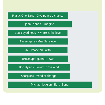
Plastic Ono Band - Give peace a chance
John Lennon - Imagine
Black Eyed Peas - Where is the love
Passengers - Miss Sarajevo
U2 - Peace on Earth
Bruce Springsteen - War
Bob Dylan - Blowin' in the wind
Scorpions - Wind of change
Michael Jackson - Earth Song
Guarda video