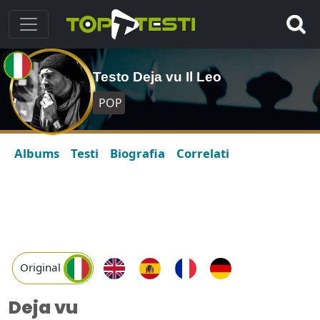
Testo Deja vu Il Leo
POP
Albums
Testi
Biografia
Correlati
Original
Deja vu