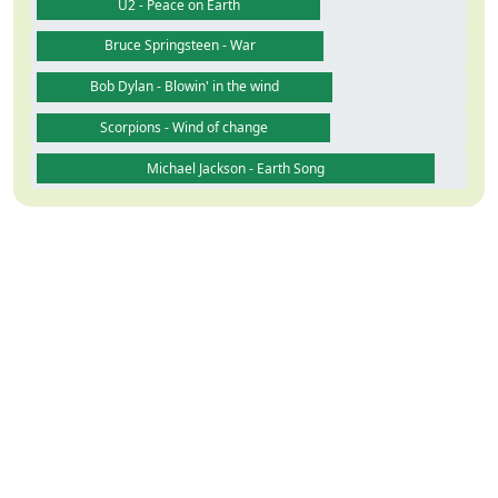
U2 - Peace on Earth
Bruce Springsteen - War
Bob Dylan - Blowin' in the wind
Scorpions - Wind of change
Michael Jackson - Earth Song