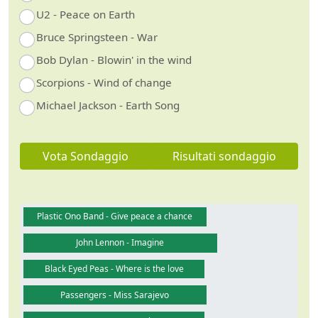
U2 - Peace on Earth
Bruce Springsteen - War
Bob Dylan - Blowin' in the wind
Scorpions - Wind of change
Michael Jackson - Earth Song
Vota Sondaggio
Risultati sondaggio
Plastic Ono Band - Give peace a chance
John Lennon - Imagine
Black Eyed Peas - Where is the love
Passengers - Miss Sarajevo