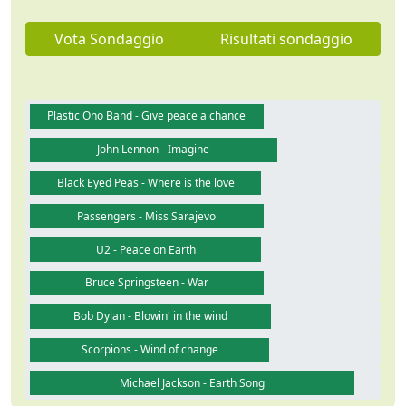
Vota Sondaggio
Risultati sondaggio
Plastic Ono Band - Give peace a chance
John Lennon - Imagine
Black Eyed Peas - Where is the love
Passengers - Miss Sarajevo
U2 - Peace on Earth
Bruce Springsteen - War
Bob Dylan - Blowin' in the wind
Scorpions - Wind of change
Michael Jackson - Earth Song