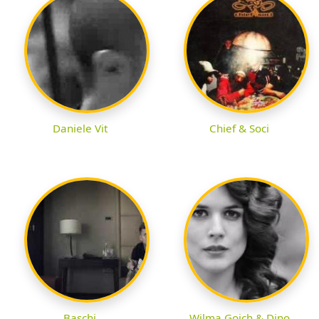
Daniele Vit
Chief & Soci
Baschi
Wilma Goich & Dino