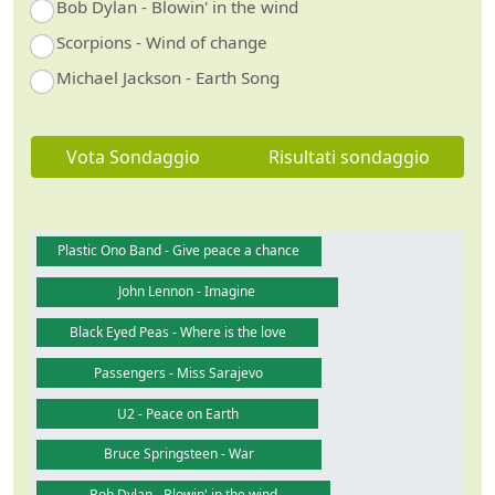
Bob Dylan - Blowin' in the wind
Scorpions - Wind of change
Michael Jackson - Earth Song
Vota Sondaggio
Risultati sondaggio
Plastic Ono Band - Give peace a chance
John Lennon - Imagine
Black Eyed Peas - Where is the love
Passengers - Miss Sarajevo
U2 - Peace on Earth
Bruce Springsteen - War
Bob Dylan - Blowin' in the wind