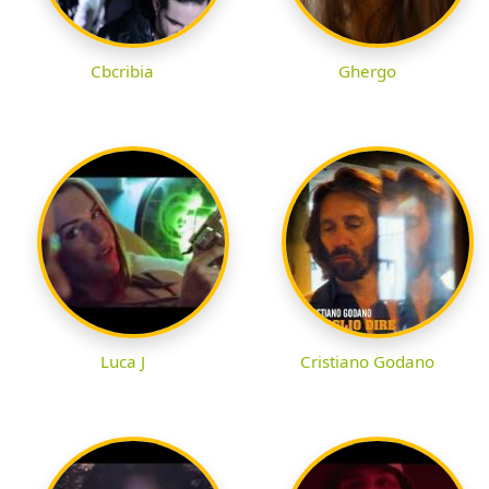
Cbcribia
Ghergo
Luca J
Cristiano Godano