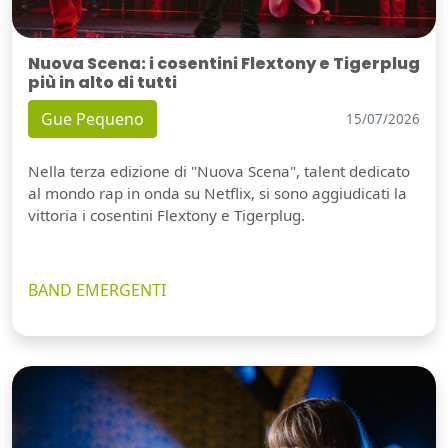
Nuova Scena: i cosentini Flextony e Tigerplug
più in alto di tutti
Gue Pequeno
15/07/2026
Nella terza edizione di "Nuova Scena", talent dedicato
al mondo rap in onda su Netflix, si sono aggiudicati la
vittoria i cosentini Flextony e Tigerplug.
BAND EMERGENTI