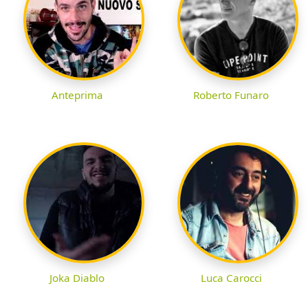
Anteprima
Roberto Funaro
Joka Diablo
Luca Carocci