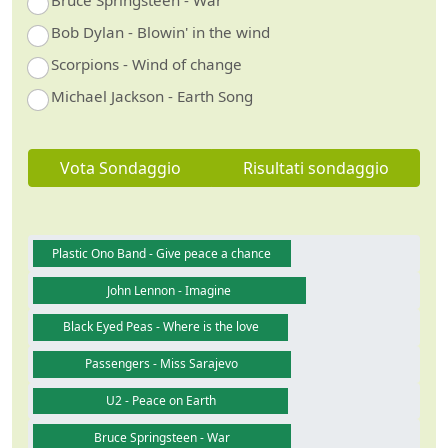
Bruce Springsteen - War
Bob Dylan - Blowin' in the wind
Scorpions - Wind of change
Michael Jackson - Earth Song
Vota Sondaggio
Risultati sondaggio
Plastic Ono Band - Give peace a chance
John Lennon - Imagine
Black Eyed Peas - Where is the love
Passengers - Miss Sarajevo
U2 - Peace on Earth
Bruce Springsteen - War