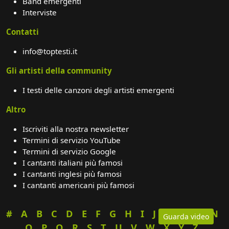
Band emergenti
Interviste
Contatti
info@toptesti.it
Gli artisti della community
I testi delle canzoni degli artisti emergenti
Altro
Iscriviti alla nostra newsletter
Termini di servizio YouTube
Termini di servizio Google
I cantanti italiani più famosi
I cantanti inglesi più famosi
I cantanti americani più famosi
#
A
B
C
D
E
F
G
H
I
J
K
L
M
N
Guarda video
O
P
Q
R
S
T
U
V
W
X
Y
Z