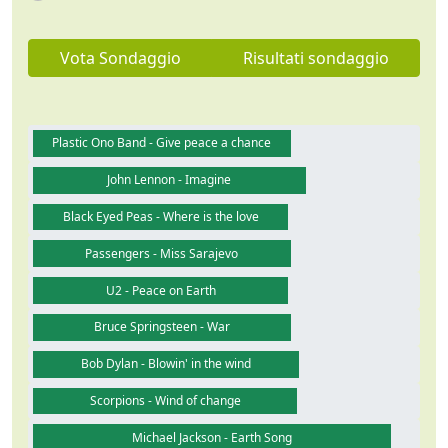
Vota Sondaggio
Risultati sondaggio
Plastic Ono Band - Give peace a chance
John Lennon - Imagine
Black Eyed Peas - Where is the love
Passengers - Miss Sarajevo
U2 - Peace on Earth
Bruce Springsteen - War
Bob Dylan - Blowin' in the wind
Scorpions - Wind of change
Michael Jackson - Earth Song