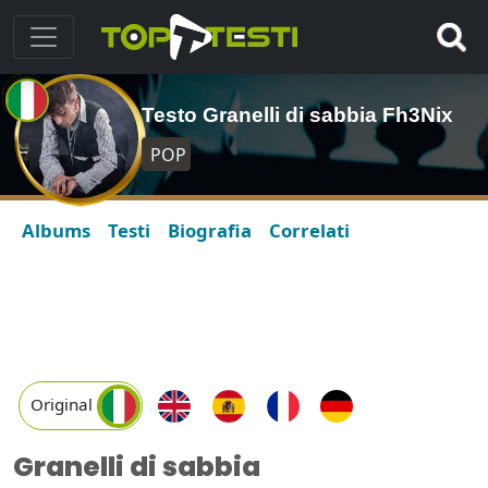
Testo Granelli di sabbia Fh3Nix
POP
Albums
Testi
Biografia
Correlati
Original
Granelli di sabbia