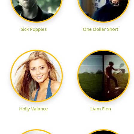
Sick Puppies
One Dollar Short
Holly Valance
Liam Finn