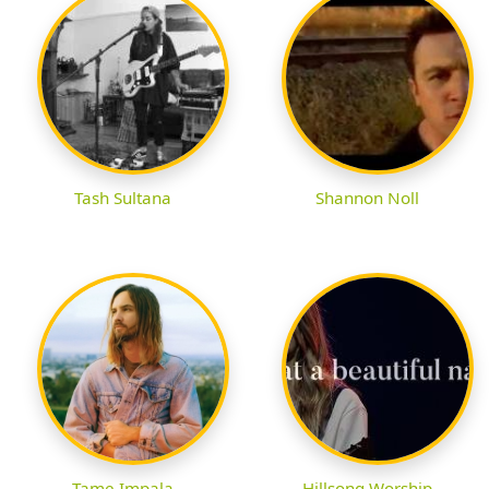
Tash Sultana
Shannon Noll
Tame Impala
Hillsong Worship