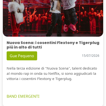
Nuova Scena: i cosentini Flextony e Tigerplug
più in alto di tutti
Gue Pequeno
15/07/2026
Nella terza edizione di "Nuova Scena", talent dedicato
al mondo rap in onda su Netflix, si sono aggiudicati la
vittoria i cosentini Flextony e Tigerplug.
BAND EMERGENTI