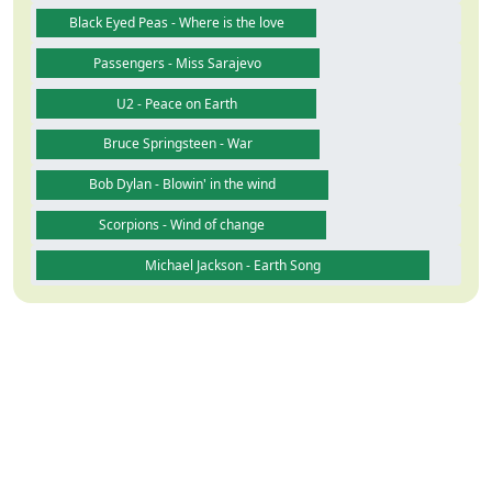
Black Eyed Peas - Where is the love
Passengers - Miss Sarajevo
U2 - Peace on Earth
Bruce Springsteen - War
Bob Dylan - Blowin' in the wind
Scorpions - Wind of change
Michael Jackson - Earth Song