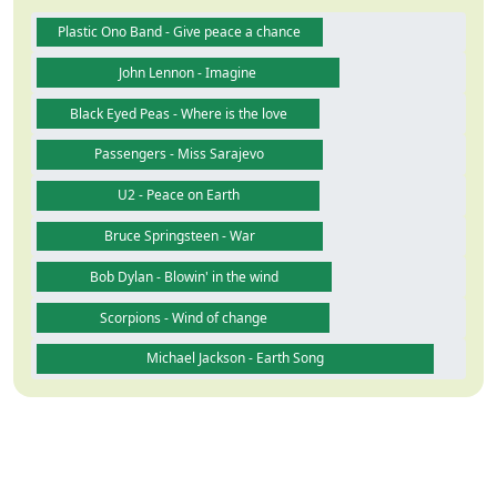
Plastic Ono Band - Give peace a chance
John Lennon - Imagine
Black Eyed Peas - Where is the love
Passengers - Miss Sarajevo
U2 - Peace on Earth
Bruce Springsteen - War
Bob Dylan - Blowin' in the wind
Scorpions - Wind of change
Michael Jackson - Earth Song