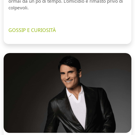
ormai da un pò di tempo. L'omicidio è rimasto privo di
colpevoli.
GOSSIP E CURIOSITÀ