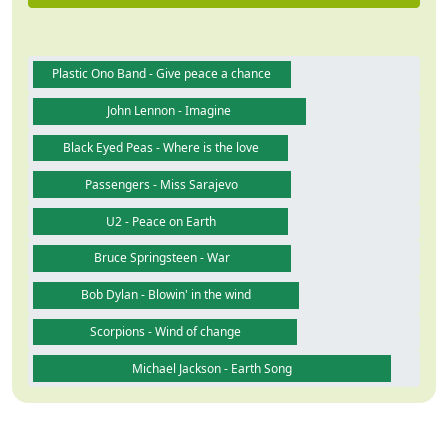
Plastic Ono Band - Give peace a chance
John Lennon - Imagine
Black Eyed Peas - Where is the love
Passengers - Miss Sarajevo
U2 - Peace on Earth
Bruce Springsteen - War
Bob Dylan - Blowin' in the wind
Scorpions - Wind of change
Michael Jackson - Earth Song