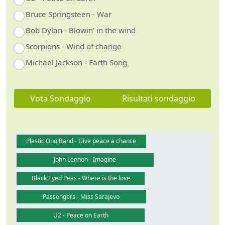
Bruce Springsteen - War
Bob Dylan - Blowin' in the wind
Scorpions - Wind of change
Michael Jackson - Earth Song
Vota Sondaggio
Risultati sondaggio
Plastic Ono Band - Give peace a chance
John Lennon - Imagine
Black Eyed Peas - Where is the love
Passengers - Miss Sarajevo
U2 - Peace on Earth