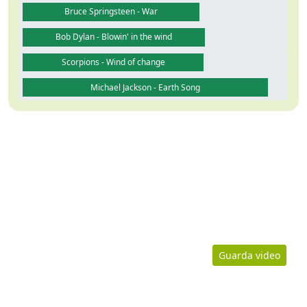
Bruce Springsteen - War
Bob Dylan - Blowin' in the wind
Scorpions - Wind of change
Michael Jackson - Earth Song
Guarda video