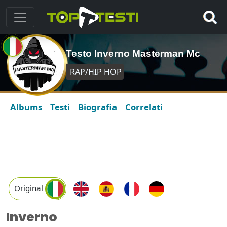
Testo Inverno Masterman Mc
RAP/HIP HOP
Albums
Testi
Biografia
Correlati
Original
Inverno