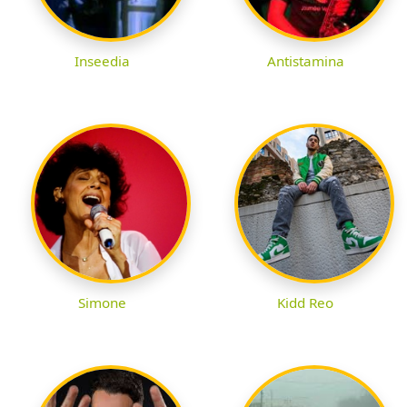
Inseedia
Antistamina
Simone
Kidd Reo