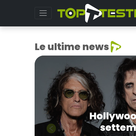
Le ultime news
Hollywoo
settemb
Previous