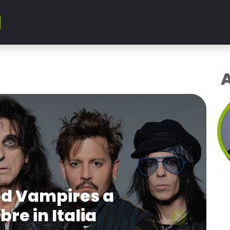
A
d Vampires a
re in Italia
Next