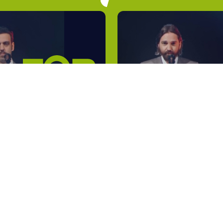
Testi
Ligabue
1°
Attack ! Att
Così come sei
Niro
2°
De Lux
Héritiers