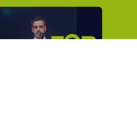
Artisti
ack !
11°
Hawkeye
12°
Ted Ito