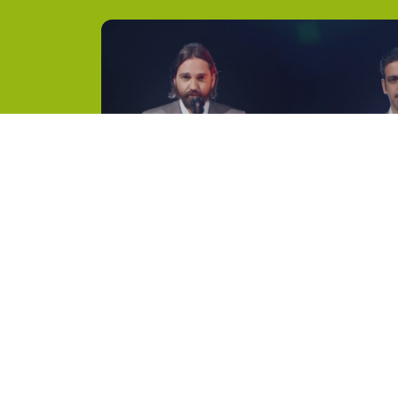
1°
Shiva
11°
Il diavolo chiama
2°
Cypress Hill
12°
Band of gypsies