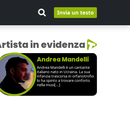
Invia un testo
rtista in evidenza
Andrea Mandelli
Andrea Mandelli è un cantante
italiano nato in Ucraina. La sua
infanzia trascorsa in orfanotrofio
lo ha spinto a trovare conforto
nella musi[...]