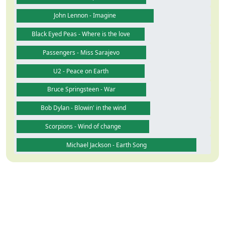
John Lennon - Imagine
Black Eyed Peas - Where is the love
Passengers - Miss Sarajevo
U2 - Peace on Earth
Bruce Springsteen - War
Bob Dylan - Blowin' in the wind
Scorpions - Wind of change
Michael Jackson - Earth Song