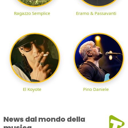
Ragazzo Semplice
Eramo & Passavanti
El Koyote
Pino Daniele
News dal mondo della
musica