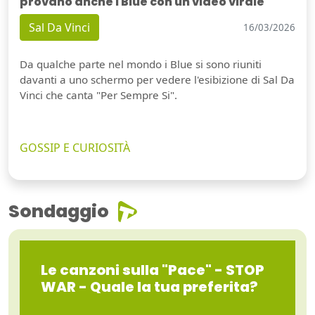
provano anche i Blue con un video virale
Sal Da Vinci
16/03/2026
Da qualche parte nel mondo i Blue si sono riuniti
davanti a uno schermo per vedere l'esibizione di Sal Da
Vinci che canta "Per Sempre Si".
GOSSIP E CURIOSITÀ
Sondaggio
Le canzoni sulla "Pace" - STOP
WAR - Quale la tua preferita?