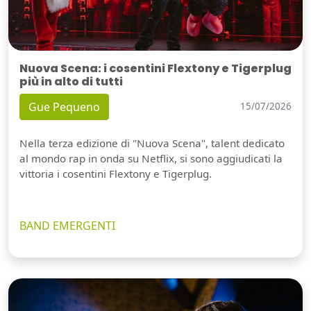
Nuova Scena: i cosentini Flextony e Tigerplug
più in alto di tutti
Gue Pequeno
15/07/2026
Nella terza edizione di "Nuova Scena", talent dedicato
al mondo rap in onda su Netflix, si sono aggiudicati la
vittoria i cosentini Flextony e Tigerplug.
BAND EMERGENTI