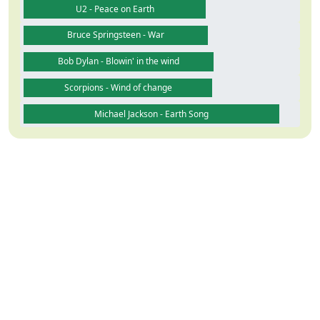
U2 - Peace on Earth
Bruce Springsteen - War
Bob Dylan - Blowin' in the wind
Scorpions - Wind of change
Michael Jackson - Earth Song