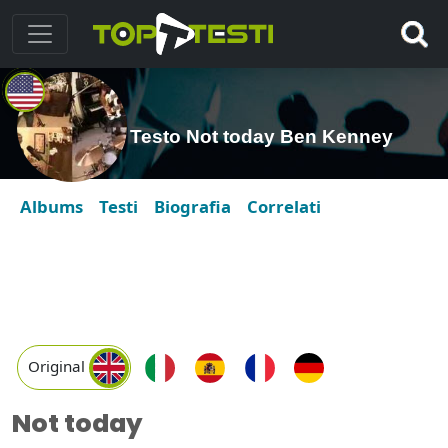
Testo Not today Ben Kenney
Albums
Testi
Biografia
Correlati
Original
Not today