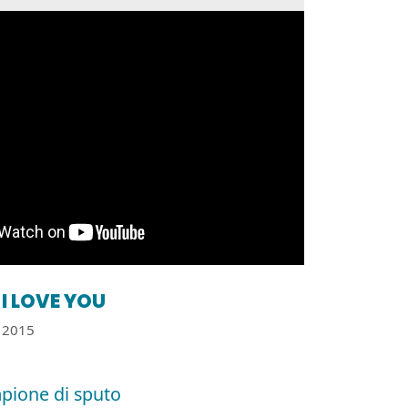
I LOVE YOU
2015
mpione di sputo