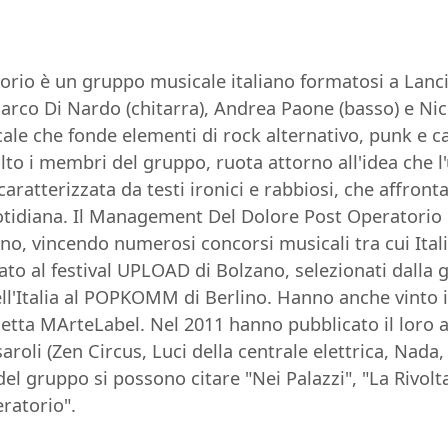
io è un gruppo musicale italiano formatosi a Lancian
o Di Nardo (chitarra), Andrea Paone (basso) e Nicola
le che fonde elementi di rock alternativo, punk e can
o i membri del gruppo, ruota attorno all'idea che l'u
caratterizzata da testi ironici e rabbiosi, che affron
uotidiana. Il Management Del Dolore Post Operatorio
o, vincendo numerosi concorsi musicali tra cui Ital
to al festival UPLOAD di Bolzano, selezionati dalla 
l'Italia al POPKOMM di Berlino. Hanno anche vinto i
chetta MArteLabel. Nel 2011 hanno pubblicato il loro a
oli (Zen Circus, Luci della centrale elettrica, Nada, 
 del gruppo si possono citare "Nei Palazzi", "La Rivo
ratorio".