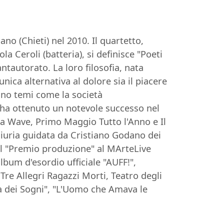
o (Chieti) nel 2010. Il quartetto,
 Ceroli (batteria), si definisce "Poeti
tautorato. La loro filosofia, nata
nica alternativa al dolore sia il piacere
tano temi come la società
 ha ottenuto un notevole successo nel
ia Wave, Primo Maggio Tutto l'Anno e Il
giuria guidata da Cristiano Godano dei
l "Premio produzione" al MArteLive
lbum d'esordio ufficiale "AUFF!",
Tre Allegri Ragazzi Morti, Teatro degli
lta dei Sogni", "L'Uomo che Amava le