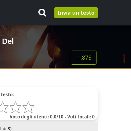
Invia un testo
 Del
1.873
 testo:
Voto degli utenti: 0.0/10 - Voti totali: 0
1
di 3)