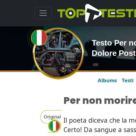
Testo Per n
Dolore Post
Albums
Testi
Per non morire
Original
Il poeta diceva che la 
Certo! Da sangue a sas