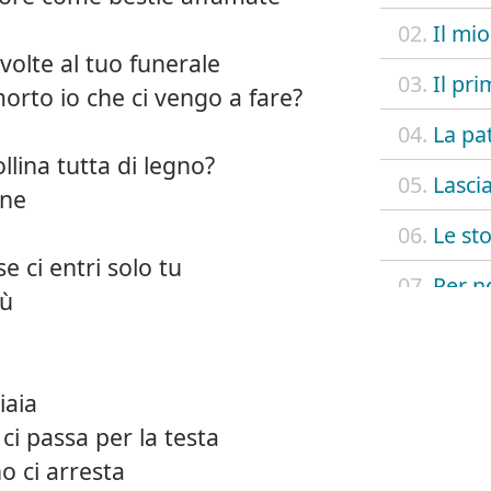
02.
Il mi
 volte al tuo funerale
03.
Il pr
orto io che ci vengo a fare?
04.
La pa
llina tutta di legno?
05.
Lascia
ene
06.
Le st
se ci entri solo tu
07.
Per n
iù
08.
Scim
09.
Scriv
iaia
ci passa per la testa
10.
Se ti 
o ci arresta
11.
Vieni