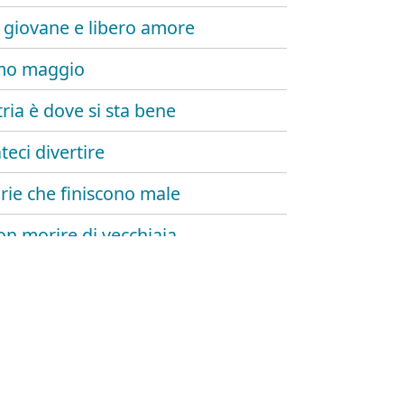
o giovane e libero amore
imo maggio
tria è dove si sta bene
teci divertire
orie che finiscono male
on morire di vecchiaia
mie
ere un curriculum
sfigurassero con l'acido
 all'inferno con me