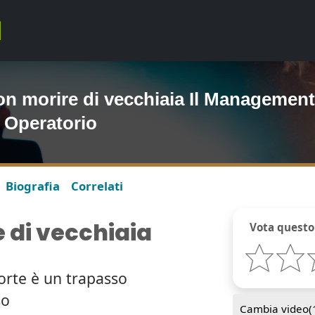
on morire di vecchiaia Il Management
 Operatorio
Biografia
Correlati
 di vecchiaia
Vota questo
morte è un trapasso
so
Cambia video(