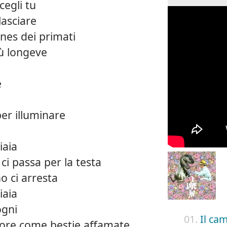
cegli tu
lasciare
nes dei primati
ù longeve
e
er illuminare
iaia
ci passa per la testa
o ci arresta
iaia
ogni
01.
Il ca
uore come bestie affamate