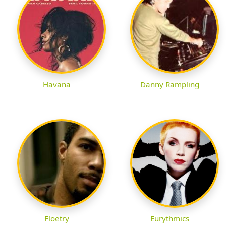
Havana
Danny Rampling
Floetry
Eurythmics