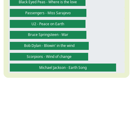
Black Eyed Peas - Where is the love
Passengers - Miss Sarajevo
U2 - Peace on Earth
Bruce Springsteen - War
Bob Dylan - Blowin' in the wind
Scorpions - Wind of change
Michael Jackson - Earth Song