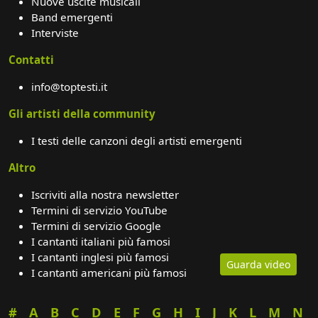
Nuove uscite musicali
Band emergenti
Interviste
Contatti
info@toptesti.it
Gli artisti della community
I testi delle canzoni degli artisti emergenti
Altro
Iscriviti alla nostra newsletter
Termini di servizio YouTube
Termini di servizio Google
I cantanti italiani più famosi
I cantanti inglesi più famosi
Guarda video
I cantanti americani più famosi
#
A
B
C
D
E
F
G
H
I
J
K
L
M
N