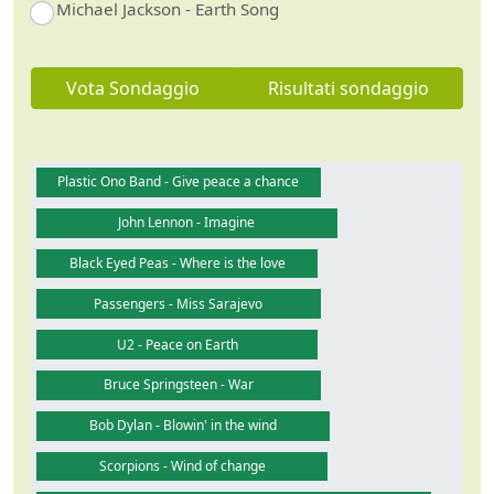
Michael Jackson - Earth Song
Vota Sondaggio
Risultati sondaggio
Plastic Ono Band - Give peace a chance
John Lennon - Imagine
Black Eyed Peas - Where is the love
Passengers - Miss Sarajevo
U2 - Peace on Earth
Bruce Springsteen - War
Bob Dylan - Blowin' in the wind
Scorpions - Wind of change