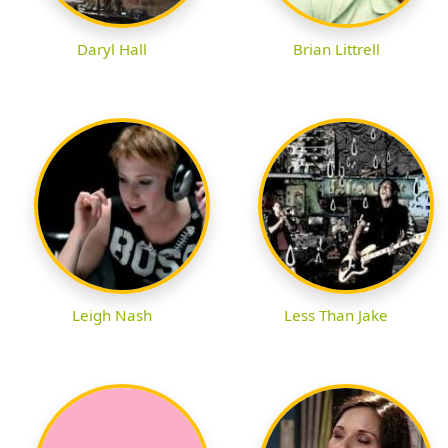
Daryl Hall
Brian Littrell
Leigh Nash
Less Than Jake