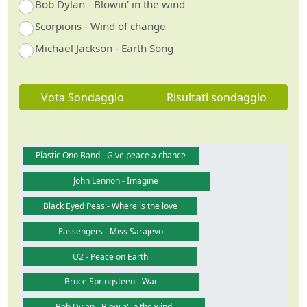
Bob Dylan - Blowin' in the wind
Scorpions - Wind of change
Michael Jackson - Earth Song
Vota Sondaggio
Risultati sondaggio
Plastic Ono Band - Give peace a chance
John Lennon - Imagine
Black Eyed Peas - Where is the love
Passengers - Miss Sarajevo
U2 - Peace on Earth
Bruce Springsteen - War
Bob Dylan - Blowin' in the wind