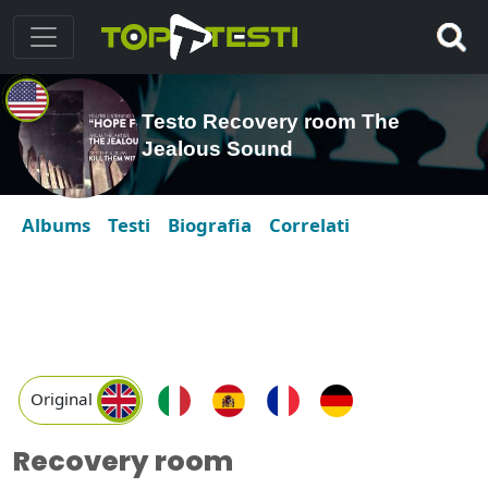
Testo Recovery room The
Jealous Sound
Albums
Testi
Biografia
Correlati
Original
Recovery room