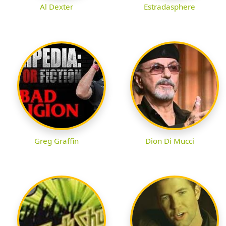
Al Dexter
Estradasphere
Greg Graffin
Dion Di Mucci