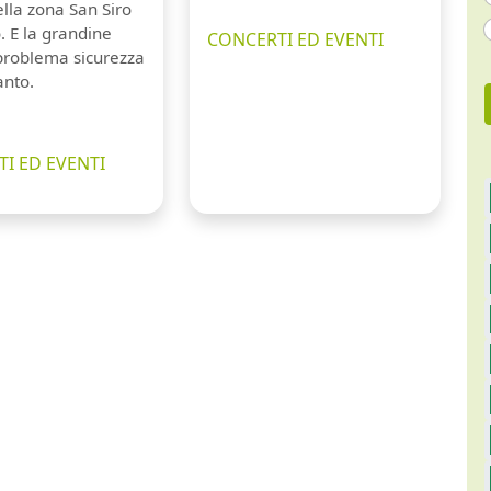
lla zona San Siro
. E la grandine
CONCERTI ED EVENTI
 problema sicurezza
anto.
I ED EVENTI