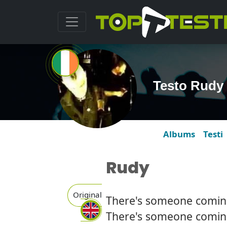
Testo Rudy
Albums
Testi
Rudy
Original
There's someone comin
There's someone comin