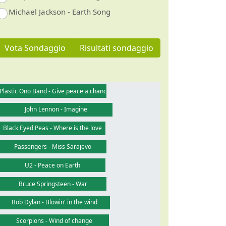
Michael Jackson - Earth Song
Vota Sondaggio
Risultati sondaggio
Plastic Ono Band - Give peace a chance
John Lennon - Imagine
Black Eyed Peas - Where is the love
Passengers - Miss Sarajevo
U2 - Peace on Earth
Bruce Springsteen - War
Bob Dylan - Blowin' in the wind
Scorpions - Wind of change