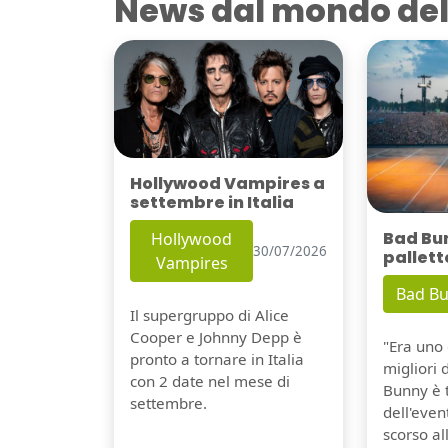
News dal mondo del
Hollywood Vampires a
settembre in Italia
Bad Bu
Hollywood
30/07/2026
pallett
Vampires
Bad B
Il supergruppo di Alice
Cooper e Johnny Depp è
"Era uno 
pronto a tornare in Italia
migliori 
con 2 date nel mese di
Bunny è 
settembre.
dell'even
scorso a