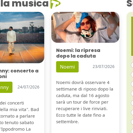
la musica
S
Noemi: la ripresa
dopo la caduta
Noemi
23/07/2026
nny: concerto a
oni
Noemi dovrà osservare 4
unny
24/07/2026
settimane di riposo dopo la
caduta, ma dal 16 agosto
sarà un tour de force per
dei concerti
recuperare i live rinviati.
della mia vita". Bad
Ecco tutte le date fino a
tornato a parlare
settembre.
to tenuto sabato
ll'Ippodromo La