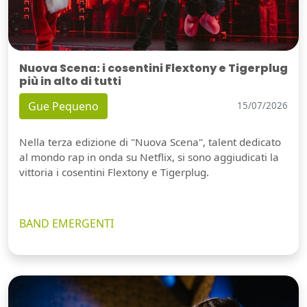
Nuova Scena: i cosentini Flextony e Tigerplug
più in alto di tutti
Gue Pequeno
15/07/2026
Nella terza edizione di "Nuova Scena", talent dedicato
al mondo rap in onda su Netflix, si sono aggiudicati la
vittoria i cosentini Flextony e Tigerplug.
BAND EMERGENTI