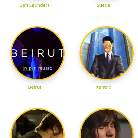
Ben Saunders
Suede
Beirut
Xentrix