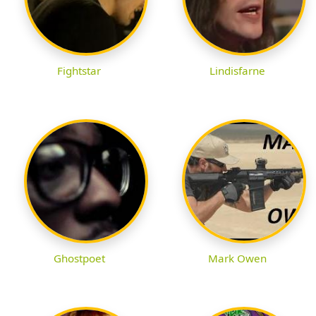
Fightstar
Lindisfarne
Ghostpoet
Mark Owen