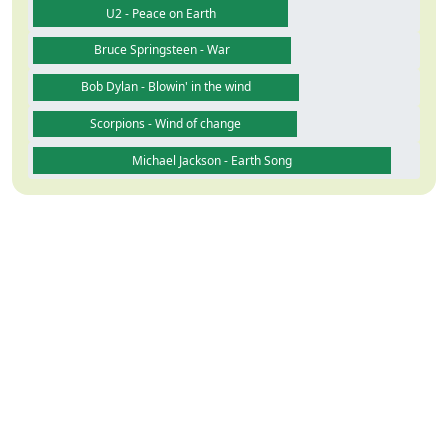
U2 - Peace on Earth
Bruce Springsteen - War
Bob Dylan - Blowin' in the wind
Scorpions - Wind of change
Michael Jackson - Earth Song