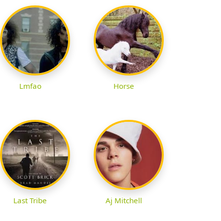
Lmfao
Horse
Last Tribe
Aj Mitchell