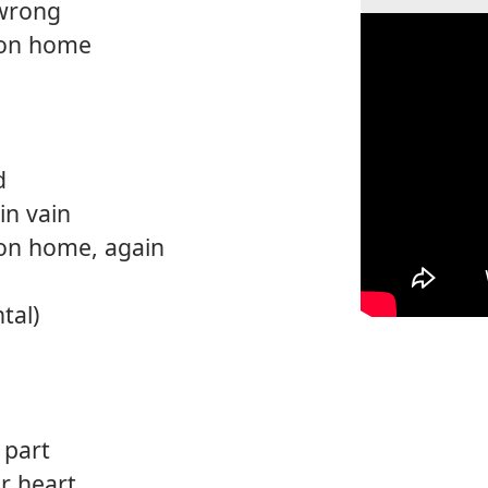
 wrong
 on home
d
 in vain
on home, again
tal)
 part
ur heart