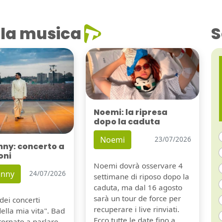
la musica
S
Noemi: la ripresa
dopo la caduta
Noemi
23/07/2026
nny: concerto a
oni
Noemi dovrà osservare 4
unny
24/07/2026
settimane di riposo dopo la
caduta, ma dal 16 agosto
sarà un tour de force per
dei concerti
recuperare i live rinviati.
della mia vita". Bad
Ecco tutte le date fino a
tornato a parlare