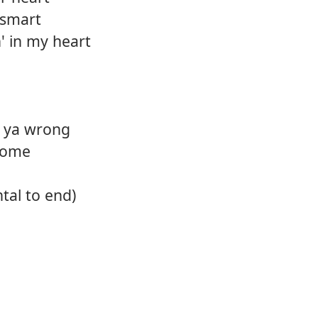
 smart
in' in my heart
 ya wrong
home
tal to end)