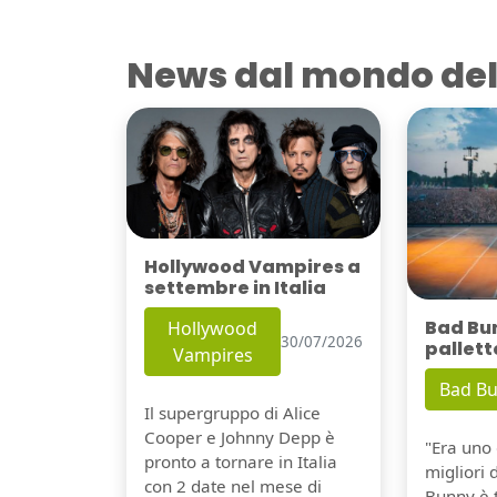
News dal mondo del
Hollywood Vampires a
settembre in Italia
Bad Bu
Hollywood
30/07/2026
pallett
Vampires
Bad B
Il supergruppo di Alice
Cooper e Johnny Depp è
"Era uno 
pronto a tornare in Italia
migliori 
con 2 date nel mese di
Bunny è 