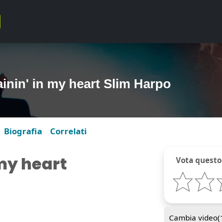
rainin' in my heart Slim Harpo
Biografia
Correlati
n my heart
Vota questo
Cambia video(