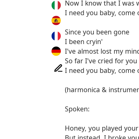
Now I know that I was
I need you baby, come
Since you been gone
I been cryin'
I've almost lost my min
So far I've cried for you
I need you baby, come 
(harmonica & instrumen
Spoken:
Honey, you played your
But instead, I broke yo