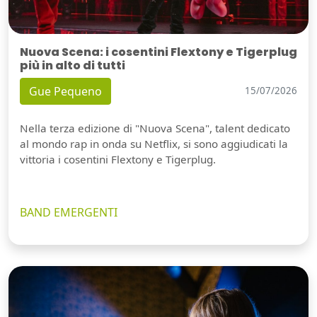
Nuova Scena: i cosentini Flextony e Tigerplug
più in alto di tutti
Gue Pequeno
15/07/2026
Nella terza edizione di "Nuova Scena", talent dedicato
al mondo rap in onda su Netflix, si sono aggiudicati la
vittoria i cosentini Flextony e Tigerplug.
BAND EMERGENTI