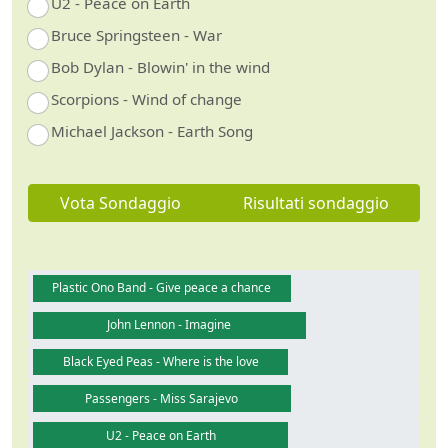
U2 - Peace on Earth
Bruce Springsteen - War
Bob Dylan - Blowin' in the wind
Scorpions - Wind of change
Michael Jackson - Earth Song
Vota Sondaggio
Risultati sondaggio
Plastic Ono Band - Give peace a chance
John Lennon - Imagine
Black Eyed Peas - Where is the love
Guarda video
Passengers - Miss Sarajevo
U2 - Peace on Earth