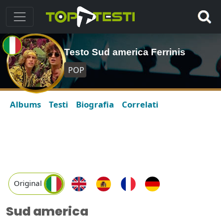
Testo Sud america Ferrinis
POP
Albums
Testi
Biografia
Correlati
Original
Sud america