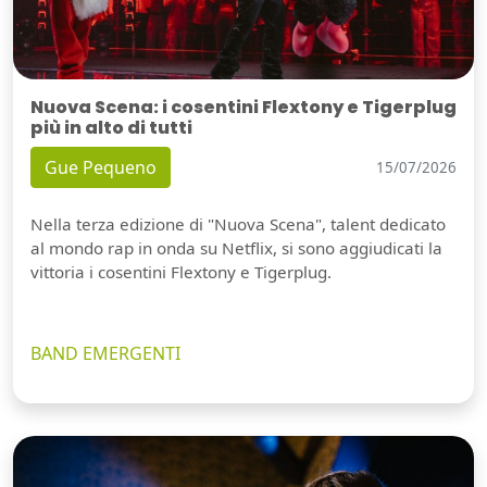
Nuova Scena: i cosentini Flextony e Tigerplug
più in alto di tutti
Gue Pequeno
15/07/2026
Nella terza edizione di "Nuova Scena", talent dedicato
al mondo rap in onda su Netflix, si sono aggiudicati la
vittoria i cosentini Flextony e Tigerplug.
BAND EMERGENTI