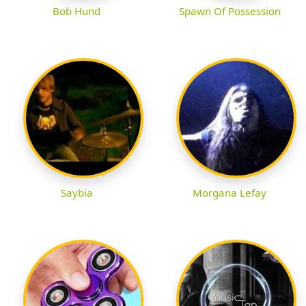
Bob Hund
Spawn Of Possession
Saybia
Morgana Lefay