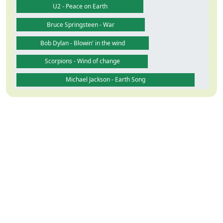
U2 - Peace on Earth
Bruce Springsteen - War
Bob Dylan - Blowin' in the wind
Scorpions - Wind of change
Michael Jackson - Earth Song