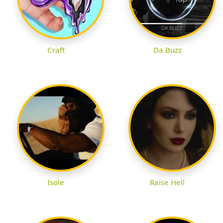
Craft
Da Buzz
Isole
Raise Hell