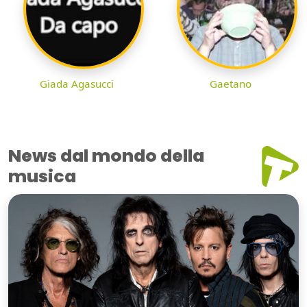
Giada Agasucci
Gaetano
News dal mondo della
musica