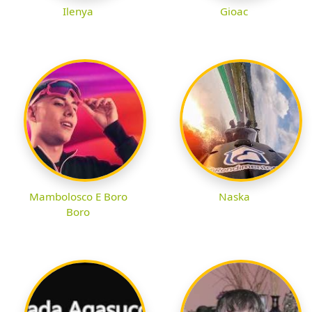
Ilenya
Gioac
Mambolosco E Boro
Naska
Boro