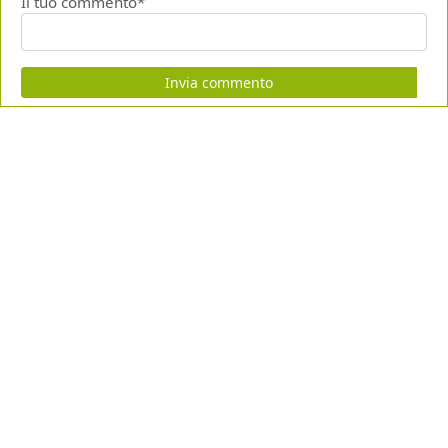
Il tuo commento*
Invia commento