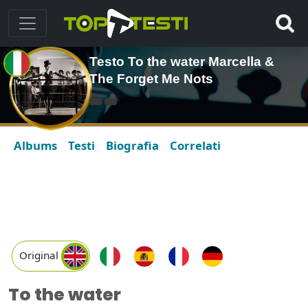
Testo To the water Marcella &
The Forget Me Nots
Albums
Testi
Biografia
Correlati
Original
To the water