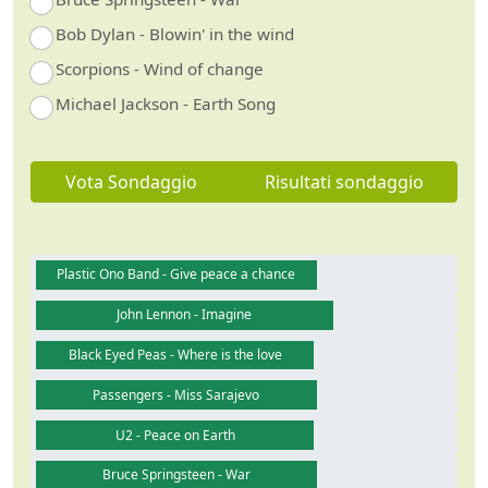
Bob Dylan - Blowin' in the wind
Scorpions - Wind of change
Michael Jackson - Earth Song
Vota Sondaggio
Risultati sondaggio
Plastic Ono Band - Give peace a chance
John Lennon - Imagine
Black Eyed Peas - Where is the love
Passengers - Miss Sarajevo
U2 - Peace on Earth
Bruce Springsteen - War