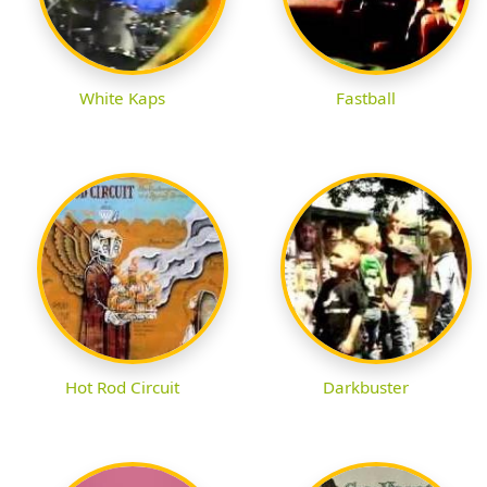
White Kaps
Fastball
Hot Rod Circuit
Darkbuster