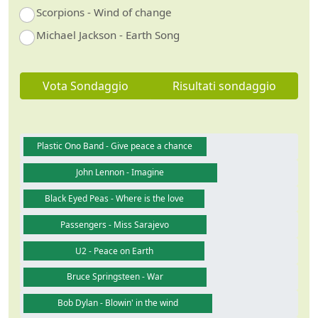
Scorpions - Wind of change
Michael Jackson - Earth Song
Vota Sondaggio
Risultati sondaggio
Plastic Ono Band - Give peace a chance
John Lennon - Imagine
Black Eyed Peas - Where is the love
Passengers - Miss Sarajevo
U2 - Peace on Earth
Bruce Springsteen - War
Bob Dylan - Blowin' in the wind