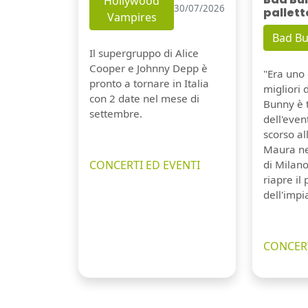
Hollywood
30/07/2026
pallett
Vampires
Bad B
Il supergruppo di Alice
Cooper e Johnny Depp è
"Era uno 
pronto a tornare in Italia
migliori 
con 2 date nel mese di
Bunny è 
settembre.
dell'even
scorso a
Maura ne
CONCERTI ED EVENTI
di Milano
riapre il
dell'impi
CONCERT