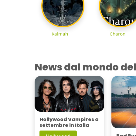
Kalmah
Charon
News dal mondo del
Hollywood Vampires a
settembre in Italia
Bad Bu