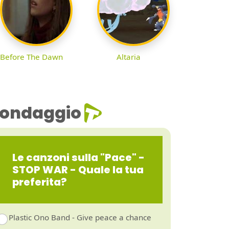
Before The Dawn
Altaria
ondaggio
Le canzoni sulla "Pace" -
STOP WAR - Quale la tua
preferita?
Plastic Ono Band - Give peace a chance