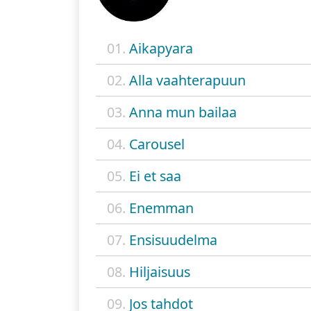
01.
Aikapyara
02.
Alla vaahterapuun
03.
Anna mun bailaa
04.
Carousel
05.
Ei et saa
06.
Enemman
07.
Ensisuudelma
08.
Hiljaisuus
09.
Jos tahdot