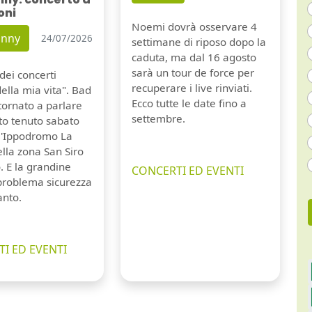
oni
Noemi dovrà osservare 4
unny
24/07/2026
settimane di riposo dopo la
caduta, ma dal 16 agosto
sarà un tour de force per
dei concerti
recuperare i live rinviati.
della mia vita". Bad
Ecco tutte le date fino a
tornato a parlare
settembre.
to tenuto sabato
ll'Ippodromo La
lla zona San Siro
. E la grandine
CONCERTI ED EVENTI
 problema sicurezza
anto.
I ED EVENTI