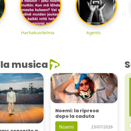
Harhakuvitelma
Agents
la musica
S
Noemi: la ripresa
dopo la caduta
Noemi
23/07/2026
nny: concerto a