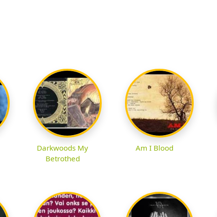
Darkwoods My
Am I Blood
Betrothed