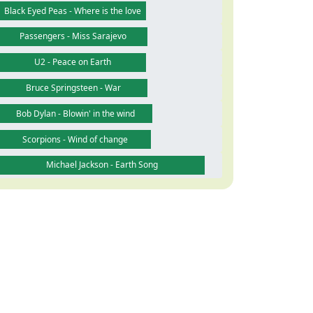
Black Eyed Peas - Where is the love
Passengers - Miss Sarajevo
U2 - Peace on Earth
Bruce Springsteen - War
Bob Dylan - Blowin' in the wind
Scorpions - Wind of change
Michael Jackson - Earth Song