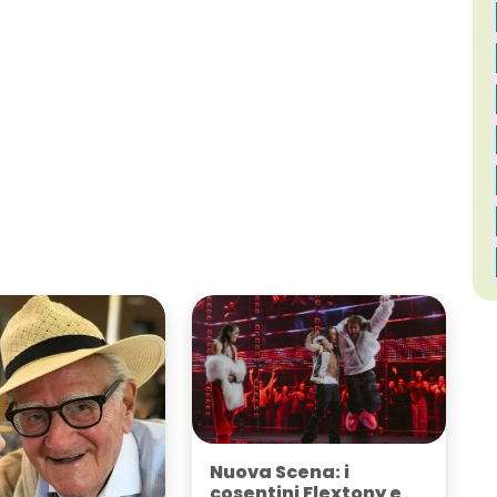
Nuova Scena: i
cosentini Flextony e