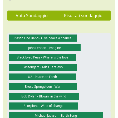
Vota Sondaggio
Risultati sondaggio
Plastic Ono Band - Give peace a chance
John Lennon - Imagine
Black Eyed Peas - Where is the love
Passengers - Miss Sarajevo
U2 - Peace on Earth
Bruce Springsteen - War
Bob Dylan - Blowin' in the wind
Scorpions - Wind of change
Michael Jackson - Earth Song