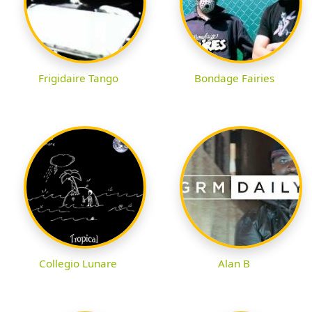
Frigidaire Tango
Bondage Fairies
Collegio Lunare
Alan B