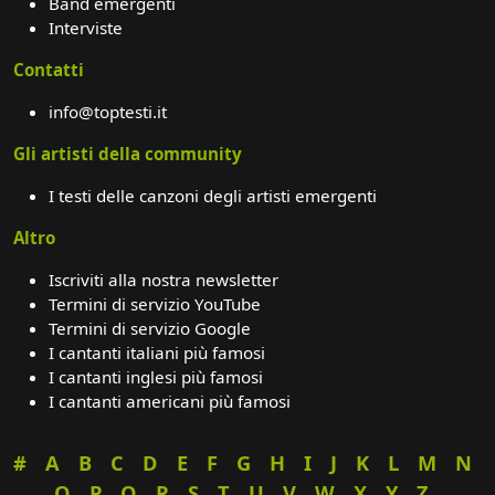
Band emergenti
Interviste
Contatti
info@toptesti.it
Gli artisti della community
I testi delle canzoni degli artisti emergenti
Altro
Iscriviti alla nostra newsletter
Termini di servizio YouTube
Termini di servizio Google
I cantanti italiani più famosi
I cantanti inglesi più famosi
I cantanti americani più famosi
#
A
B
C
D
E
F
G
H
I
J
K
L
M
N
O
P
Q
R
S
T
U
V
W
X
Y
Z