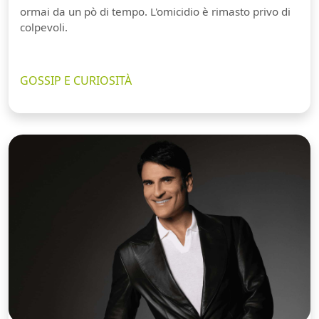
ormai da un pò di tempo. L'omicidio è rimasto privo di
colpevoli.
GOSSIP E CURIOSITÀ