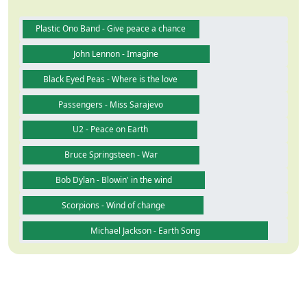
Plastic Ono Band - Give peace a chance
John Lennon - Imagine
Black Eyed Peas - Where is the love
Passengers - Miss Sarajevo
U2 - Peace on Earth
Bruce Springsteen - War
Bob Dylan - Blowin' in the wind
Scorpions - Wind of change
Michael Jackson - Earth Song