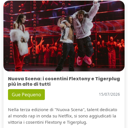
Nuova Scena: i cosentini Flextony e Tigerplug
più in alto di tutti
Gue Pequeno
15/07/2026
Nella terza edizione di "Nuova Scena", talent dedicato
al mondo rap in onda su Netflix, si sono aggiudicati la
vittoria i cosentini Flextony e Tigerplug.