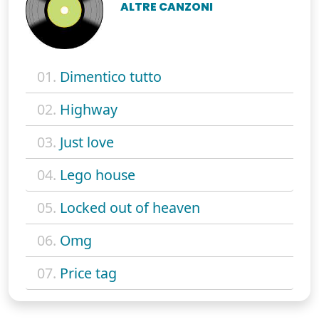
ALTRE CANZONI
01.
Dimentico tutto
02.
Highway
03.
Just love
04.
Lego house
05.
Locked out of heaven
06.
Omg
07.
Price tag