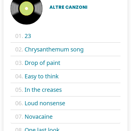
ALTRE CANZONI
01.
23
02.
Chrysanthemum song
03.
Drop of paint
04.
Easy to think
05.
In the creases
06.
Loud nonsense
07.
Novacaine
08.
One last look