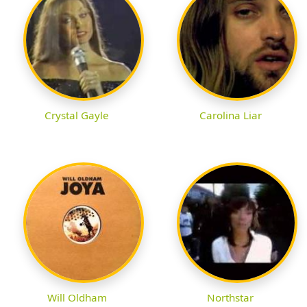
Crystal Gayle
Carolina Liar
Will Oldham
Northstar