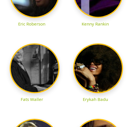
Eric Roberson
Kenny Rankin
Fats Waller
Erykah Badu