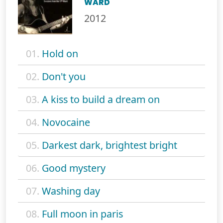
WARD
2012
01.
Hold on
02.
Don't you
03.
A kiss to build a dream on
04.
Novocaine
05.
Darkest dark, brightest bright
06.
Good mystery
07.
Washing day
08.
Full moon in paris