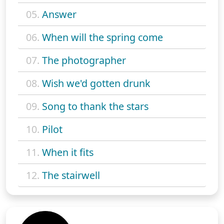
05.
Answer
06.
When will the spring come
07.
The photographer
08.
Wish we'd gotten drunk
09.
Song to thank the stars
10.
Pilot
11.
When it fits
12.
The stairwell