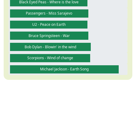
Black Eyed Peas - Where is the love
Passengers - Miss Sarajevo
U2 - Peace on Earth
Bruce Springsteen - War
Bob Dylan - Blowin' in the wind
Scorpions - Wind of change
Michael Jackson - Earth Song