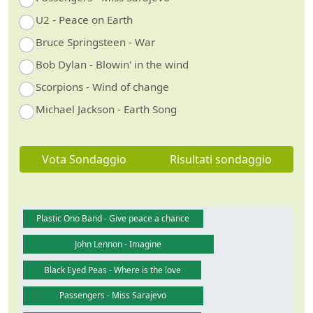
U2 - Peace on Earth
Bruce Springsteen - War
Bob Dylan - Blowin' in the wind
Scorpions - Wind of change
Michael Jackson - Earth Song
Vota Sondaggio
Risultati sondaggio
Plastic Ono Band - Give peace a chance
John Lennon - Imagine
Black Eyed Peas - Where is the love
Passengers - Miss Sarajevo