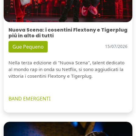
Nuova Scena: i cosentini Flextony e Tigerplug
più in alto di tutti
Gue Pequeno
15/07/2026
Nella terza edizione di "Nuova Scena", talent dedicato
al mondo rap in onda su Netflix, si sono aggiudicati la
vittoria i cosentini Flextony e Tigerplug.
BAND EMERGENTI