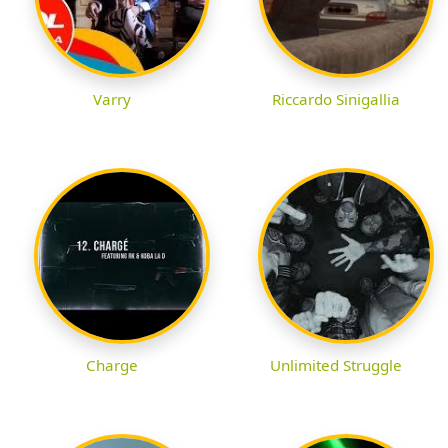
Varry
Riccardo Sinigallia
Charge
Unlimited Struggle