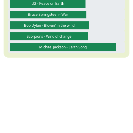
U2 - Peace on Earth
Bruce Springsteen - War
Bob Dylan - Blowin' in the wind
Scorpions - Wind of change
Michael Jackson - Earth Song