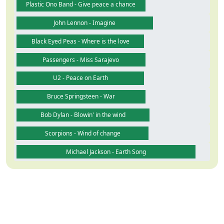
Plastic Ono Band - Give peace a chance
John Lennon - Imagine
Black Eyed Peas - Where is the love
Passengers - Miss Sarajevo
U2 - Peace on Earth
Bruce Springsteen - War
Bob Dylan - Blowin' in the wind
Scorpions - Wind of change
Michael Jackson - Earth Song