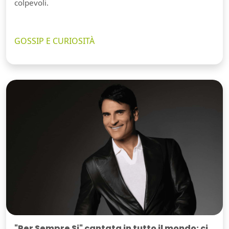
colpevoli.
GOSSIP E CURIOSITÀ
"Per Sempre Si" cantata in tutto il mondo: ci