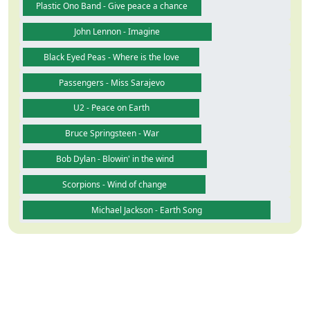
Plastic Ono Band - Give peace a chance
John Lennon - Imagine
Black Eyed Peas - Where is the love
Passengers - Miss Sarajevo
U2 - Peace on Earth
Bruce Springsteen - War
Bob Dylan - Blowin' in the wind
Scorpions - Wind of change
Michael Jackson - Earth Song