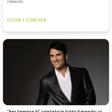
colpevoli.
GOSSIP E CURIOSITÀ
"Per Sempre Si" cantata in tutto il mondo: ci