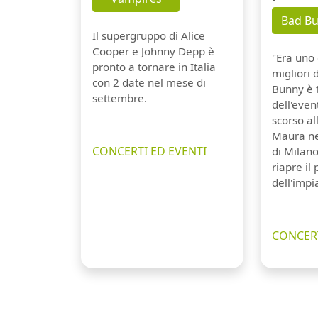
Bad B
Il supergruppo di Alice
Cooper e Johnny Depp è
"Era uno 
pronto a tornare in Italia
migliori 
con 2 date nel mese di
Bunny è 
settembre.
dell'even
scorso a
Maura ne
CONCERTI ED EVENTI
di Milano
riapre il
dell'impi
CONCERT