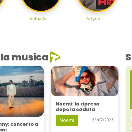
Valhalla
Artyom
la musica
S
Noemi: la ripresa
dopo la caduta
Noemi
23/07/2026
nny: concerto a
oni