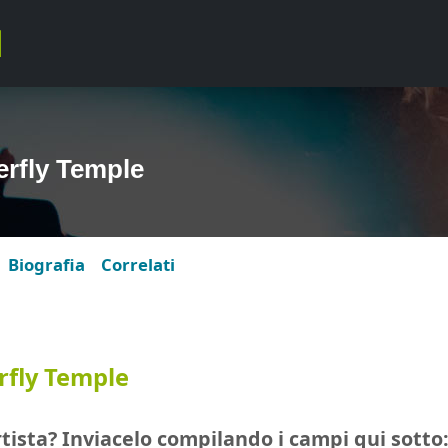
rfly Temple
Biografia
Correlati
rfly Temple
tista? Inviacelo compilando i campi qui sotto