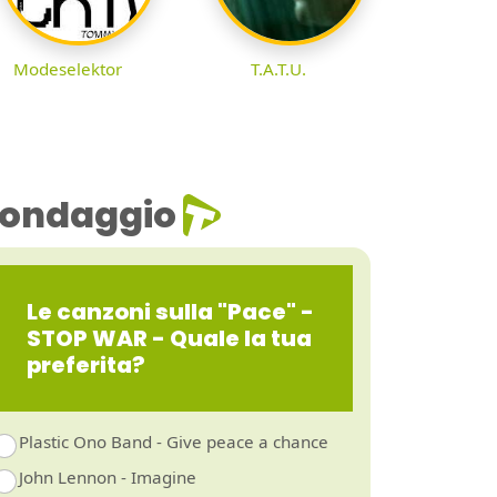
Modeselektor
T.A.T.U.
ondaggio
Le canzoni sulla "Pace" -
STOP WAR - Quale la tua
preferita?
Plastic Ono Band - Give peace a chance
John Lennon - Imagine