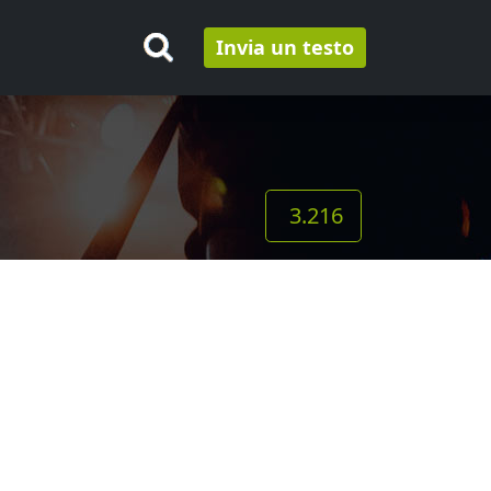
Invia un testo
3.216
: