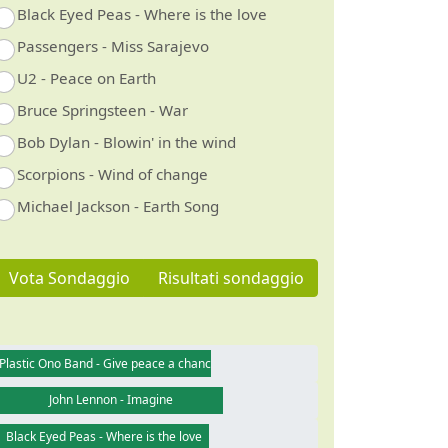
Black Eyed Peas - Where is the love
Passengers - Miss Sarajevo
U2 - Peace on Earth
Bruce Springsteen - War
Bob Dylan - Blowin' in the wind
Scorpions - Wind of change
Michael Jackson - Earth Song
Vota Sondaggio
Risultati sondaggio
Plastic Ono Band - Give peace a chance
John Lennon - Imagine
Black Eyed Peas - Where is the love