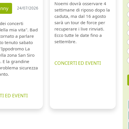
Noemi dovrà osservare 4
unny
24/07/2026
settimane di riposo dopo la
caduta, ma dal 16 agosto
sarà un tour de force per
dei concerti
recuperare i live rinviati.
della mia vita". Bad
Ecco tutte le date fino a
tornato a parlare
settembre.
to tenuto sabato
ll'Ippodromo La
lla zona San Siro
. E la grandine
CONCERTI ED EVENTI
 problema sicurezza
anto.
I ED EVENTI