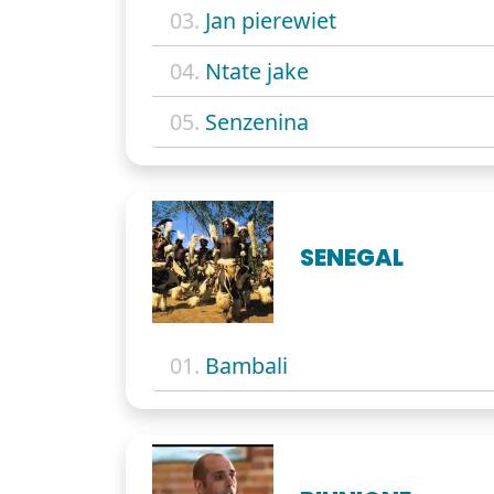
03.
Jan pierewiet
04.
Ntate jake
05.
Senzenina
SENEGAL
01.
Bambali