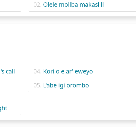
02.
Olele moliba makasi ii
s call
04.
Kori o e ar' eweyo
05.
L'abe igi orombo
ght