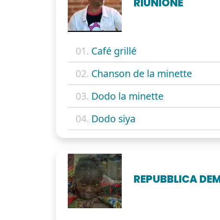
RIUNIONE
01.
Café grillé
02.
Chanson de la minette
03.
Dodo la minette
04.
Dodo siya
REPUBBLICA D