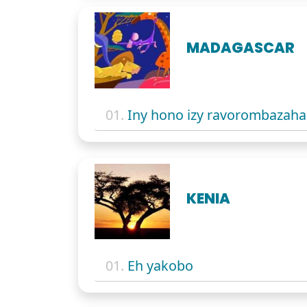
MADAGASCAR
01.
Iny hono izy ravorombazaha
KENIA
01.
Eh yakobo