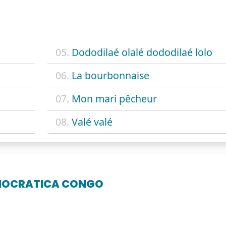
05.
Dododilaé olalé dododilaé lolo
06.
La bourbonnaise
07.
Mon mari pêcheur
08.
Valé valé
EMOCRATICA CONGO