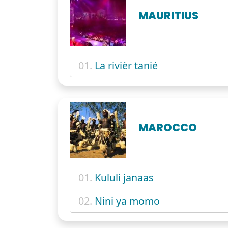
MAURITIUS
01.
La rivièr tanié
MAROCCO
01.
Kululi janaas
02.
Nini ya momo