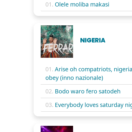
01.
Olele moliba makasi
NIGERIA
01.
Arise oh compatriots, nigeria'
obey (inno nazionale)
02.
Bodo waro fero satodeh
03.
Everybody loves saturday ni