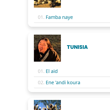
01.
Famba naye
TUNISIA
01.
El aïd
02.
Ene 'andi koura