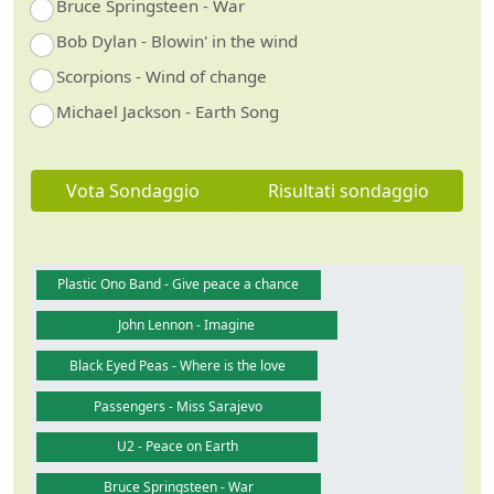
Bruce Springsteen - War
Bob Dylan - Blowin' in the wind
Scorpions - Wind of change
Michael Jackson - Earth Song
Vota Sondaggio
Risultati sondaggio
Plastic Ono Band - Give peace a chance
John Lennon - Imagine
Black Eyed Peas - Where is the love
Passengers - Miss Sarajevo
U2 - Peace on Earth
Bruce Springsteen - War