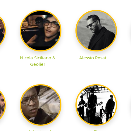
Nicola Siciliano &
Alessio Rosati
Geolier