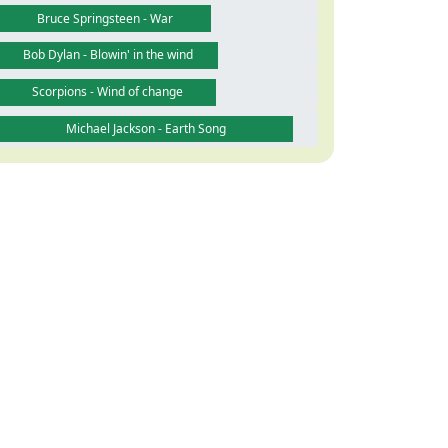
Bruce Springsteen - War
Bob Dylan - Blowin' in the wind
Scorpions - Wind of change
Michael Jackson - Earth Song