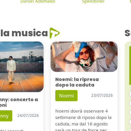
Daniel Adomako
Speedliner
la musica
S
Noemi: la ripresa
dopo la caduta
Noemi
23/07/2026
nny: concerto a
oni
Noemi dovrà osservare 4
unny
24/07/2026
settimane di riposo dopo la
caduta, ma dal 16 agosto
sarà un tour de force per
dei concerti