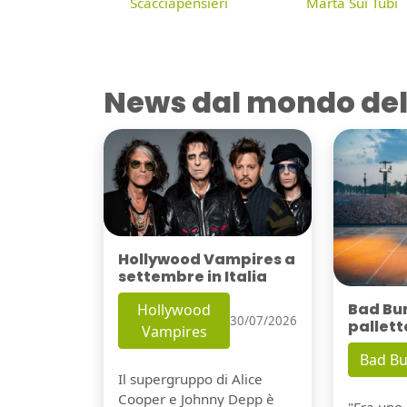
Scacciapensieri
Marta Sui Tubi
News dal mondo del
Hollywood Vampires a
settembre in Italia
Bad Bu
Hollywood
30/07/2026
pallett
Vampires
Bad B
Il supergruppo di Alice
Cooper e Johnny Depp è
"Era uno 