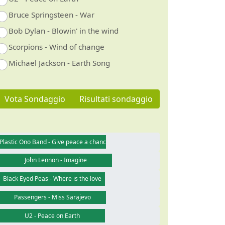
Bruce Springsteen - War
Bob Dylan - Blowin' in the wind
Scorpions - Wind of change
Michael Jackson - Earth Song
Vota Sondaggio
Risultati sondaggio
Plastic Ono Band - Give peace a chance
John Lennon - Imagine
Black Eyed Peas - Where is the love
Passengers - Miss Sarajevo
U2 - Peace on Earth