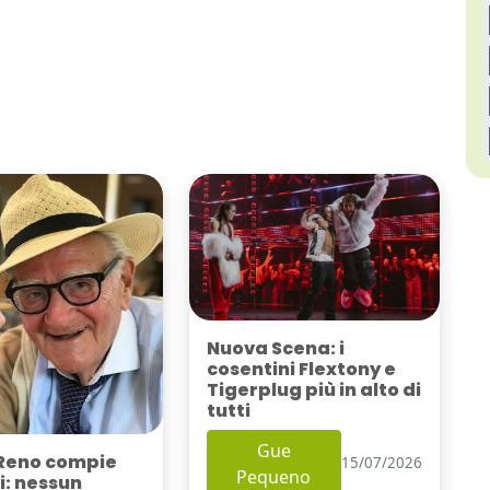
Nuova Scena: i
cosentini Flextony e
Tigerplug più in alto di
tutti
Gue
Reno compie
15/07/2026
Pequeno
i: nessun