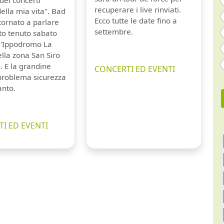
recuperare i live rinviati.
della mia vita". Bad
Ecco tutte le date fino a
tornato a parlare
settembre.
to tenuto sabato
ll'Ippodromo La
lla zona San Siro
. E la grandine
CONCERTI ED EVENTI
 problema sicurezza
anto.
I ED EVENTI