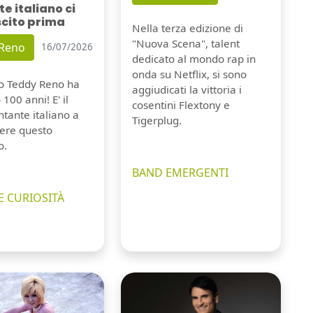
e italiano ci
scito prima
Nella terza edizione di
"Nuova Scena", talent
 Reno
16/07/2026
dedicato al mondo rap in
onda su Netflix, si sono
io Teddy Reno ha
aggiudicati la vittoria i
100 anni! E' il
cosentini Flextony e
tante italiano a
Tigerplug.
ere questo
o.
BAND EMERGENTI
E CURIOSITÀ