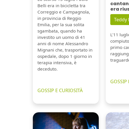
cantant
Belli era in bicicletta tra
era riu
Correggio e Campagnola,
in provincia di Reggio
Teddy
Emilia, per la sua solita
sgambata, quando ha
L'11 lugl
investito un uomo di 41
compiuto 
anni di nome Alessandro
primo can
Mignani che, trasportato in
raggiung
ospedale, dopo 1 giorno in
traguard
terapia intensiva, è
deceduto.
GOSSIP 
GOSSIP E CURIOSITÀ