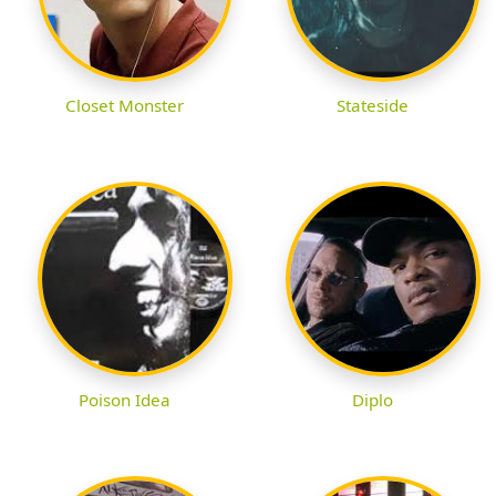
Closet Monster
Stateside
Poison Idea
Diplo