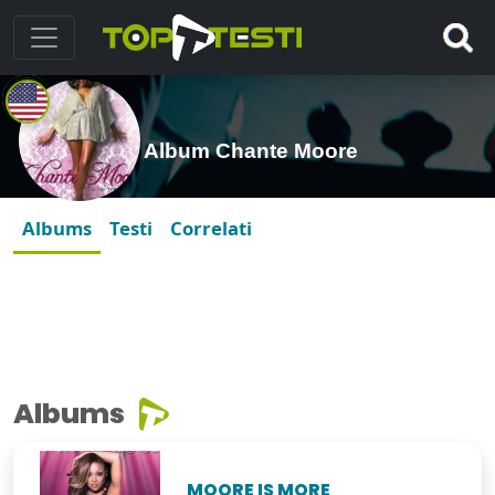
Album Chante Moore
Albums
Testi
Correlati
Albums
MOORE IS MORE