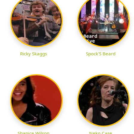
Ricky Skaggs
Spock'S Beard
Shanice Wilson
Neko Case