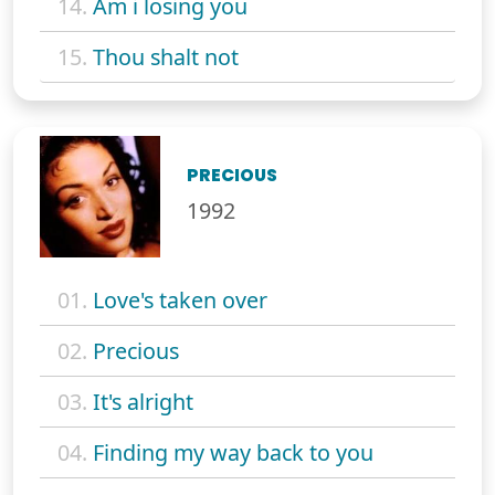
14.
Am i losing you
15.
Thou shalt not
PRECIOUS
1992
01.
Love's taken over
02.
Precious
03.
It's alright
04.
Finding my way back to you