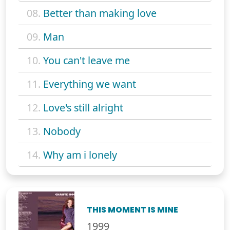
08.
Better than making love
09.
Man
10.
You can't leave me
11.
Everything we want
12.
Love's still alright
13.
Nobody
14.
Why am i lonely
THIS MOMENT IS MINE
1999