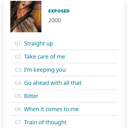
EXPOSED
2000
01.
Straight up
02.
Take care of me
03.
I'm keeping you
04.
Go ahead with all that
05.
Bitter
06.
When it comes to me
07.
Train of thought