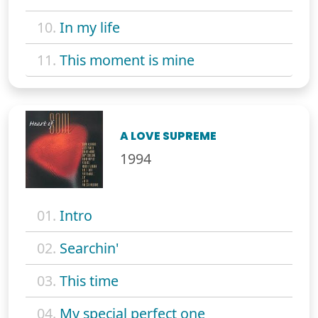
10.
In my life
11.
This moment is mine
A LOVE SUPREME
1994
01.
Intro
02.
Searchin'
03.
This time
04.
My special perfect one