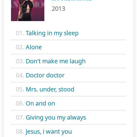
2013
01.
Talking in my sleep
02.
Alone
03.
Don't make me laugh
04.
Doctor doctor
05.
Mrs. under, stood
06.
On and on
07.
Giving you my always
08.
Jesus, i want you