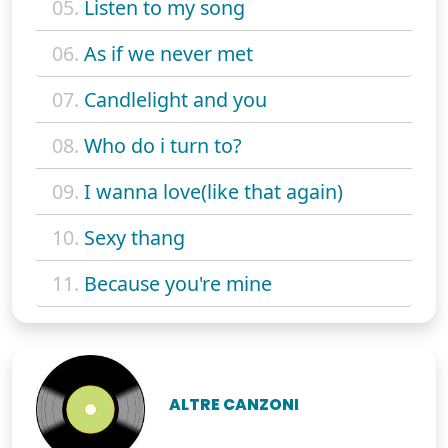
05.
Listen to my song
06.
As if we never met
07.
Candlelight and you
08.
Who do i turn to?
09.
I wanna love(like that again)
10.
Sexy thang
11.
Because you're mine
ALTRE CANZONI