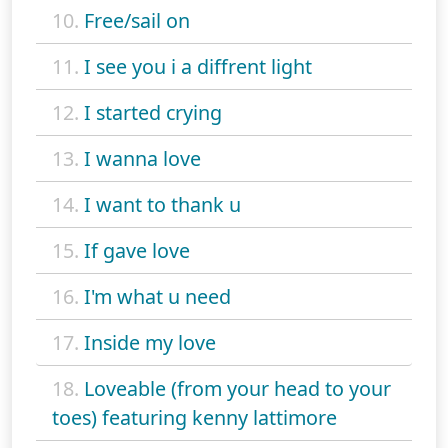
10.
Free/sail on
11.
I see you i a diffrent light
12.
I started crying
13.
I wanna love
14.
I want to thank u
15.
If gave love
16.
I'm what u need
17.
Inside my love
18.
Loveable (from your head to your
toes) featuring kenny lattimore