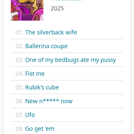
2025
01.
The silverback wife
02.
Ballerina coupe
03.
One of my bedbugs ate my pussy
04.
Fist me
05.
Rubik's cube
06.
New n***** now
07.
Ufo
08.
Go get 'em