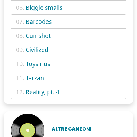
06.
Biggie smalls
07.
Barcodes
08.
Cumshot
09.
Civilized
10.
Toys r us
11.
Tarzan
12.
Reality, pt. 4
ALTRE CANZONI