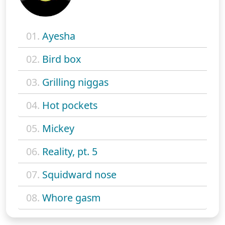
01.
Ayesha
02.
Bird box
03.
Grilling niggas
04.
Hot pockets
05.
Mickey
06.
Reality, pt. 5
07.
Squidward nose
08.
Whore gasm