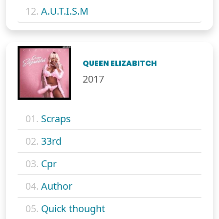
12.
A.U.T.I.S.M
QUEEN ELIZABITCH
2017
01.
Scraps
02.
33rd
03.
Cpr
04.
Author
05.
Quick thought