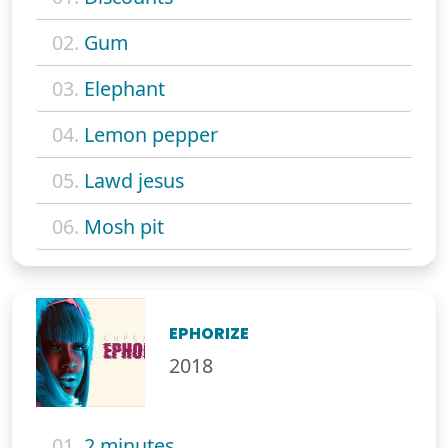
02.
Gum
03.
Elephant
04.
Lemon pepper
05.
Lawd jesus
06.
Mosh pit
EPHORIZE
2018
01.
2 minutes