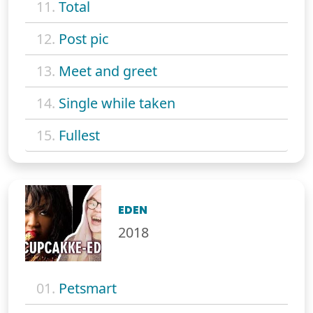
11.
Total
12.
Post pic
13.
Meet and greet
14.
Single while taken
15.
Fullest
EDEN
2018
01.
Petsmart