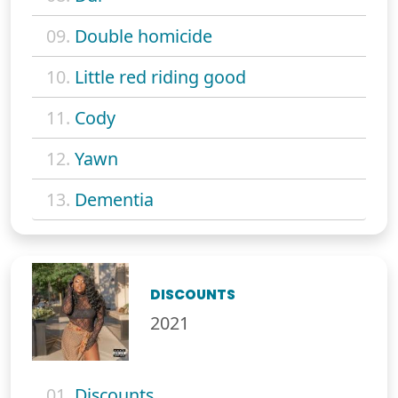
09.
Double homicide
10.
Little red riding good
11.
Cody
12.
Yawn
13.
Dementia
DISCOUNTS
2021
01.
Discounts