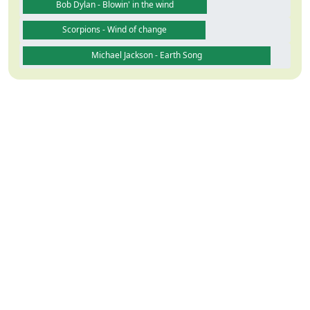
Bob Dylan - Blowin' in the wind
Scorpions - Wind of change
Michael Jackson - Earth Song