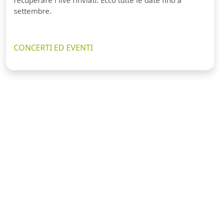
recuperare i live rinviati. Ecco tutte le date fino a
settembre.
CONCERTI ED EVENTI