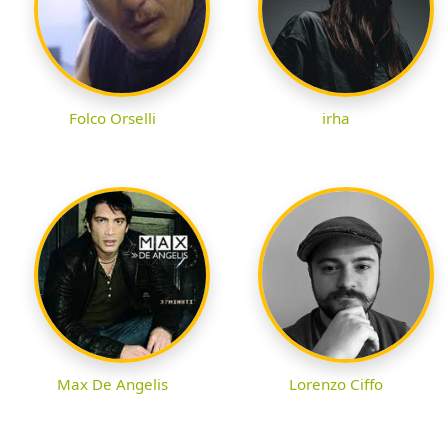
Folco Orselli
irha
Max De Angelis
Lorenzo Ciffo