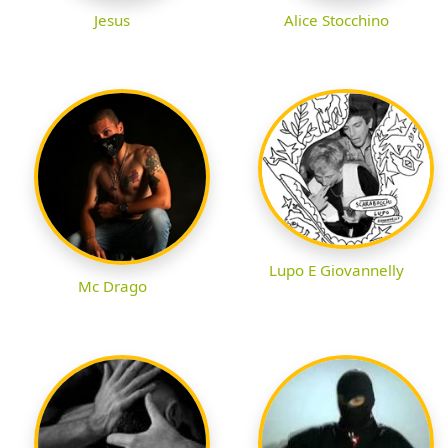
Jesus
Alice Stocchino
Lupo E Giovannelly
Mc Drago