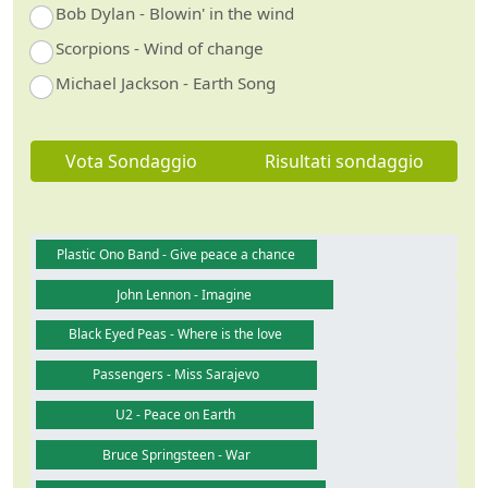
Bob Dylan - Blowin' in the wind
Scorpions - Wind of change
Michael Jackson - Earth Song
Vota Sondaggio
Risultati sondaggio
Plastic Ono Band - Give peace a chance
John Lennon - Imagine
Black Eyed Peas - Where is the love
Passengers - Miss Sarajevo
U2 - Peace on Earth
Bruce Springsteen - War