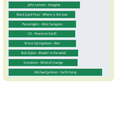
John Lennon - Imagine
Black Eyed Peas - Where is the love
Passengers - Miss Sarajevo
U2 - Peace on Earth
Bruce Springsteen - War
Bob Dylan - Blowin' in the wind
Scorpions - Wind of change
Michael Jackson - Earth Song