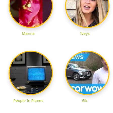
Marina
Iveys
People In Planes
Glc