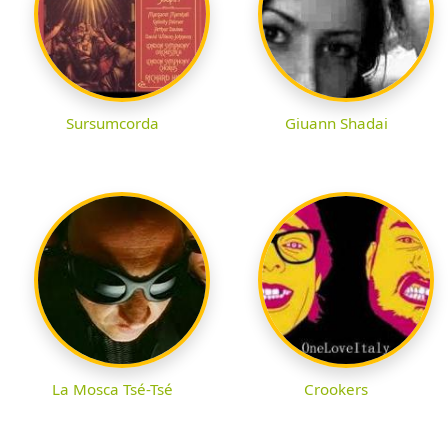
Sursumcorda
Giuann Shadai
La Mosca Tsé-Tsé
Crookers