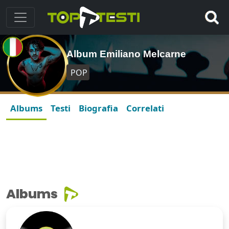
Album Emiliano Melcarne
POP
Albums
Testi
Biografia
Correlati
Albums