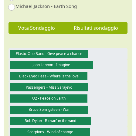
Michael Jackson - Earth Song
Vota Sondaggio
Risultati sondaggio
Plastic Ono Band - Give peace a chance
John Lennon - Imagine
Black Eyed Peas - Where is the love
Passengers - Miss Sarajevo
U2 - Peace on Earth
Bruce Springsteen - War
Bob Dylan - Blowin' in the wind
Scorpions - Wind of change